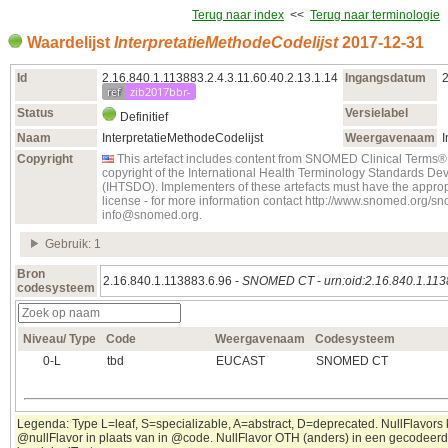
Terug naar index
<<
Terug naar terminologie
Waardelijst
InterpretatieMethodeCodelijst
2017‑12‑31
Id
2.16.840.1.113883.2.4.3.11.60.40.2.13.1.14
Ingangsdatum
ref
zib2017bbr-
Status
Versielabel
Definitief
Naam
InterpretatieMethodeCodelijst
Weergavenaam
I
Copyright
This artefact includes content from SNOMED Clinical Term
copyright of the International Health Terminology Standards D
(IHTSDO). Implementers of these artefacts must have the appro
license - for more information contact http://www.snomed.org/s
info@snomed.org.
Gebruik: 1
Bron
2.16.840.1.113883.6.96 -
SNOMED CT
-
urn:oid:2.16.840.1.11
codesysteem
Niveau/ Type
Code
Weergavenaam
Codesysteem
0‑L
tbd
EUCAST
SNOMED CT
Legenda: Type L=leaf, S=specializable, A=abstract, D=deprecated. NullFlavors k
@nullFlavor in plaats van in @code. NullFlavor OTH (anders) in een gecodeerd 