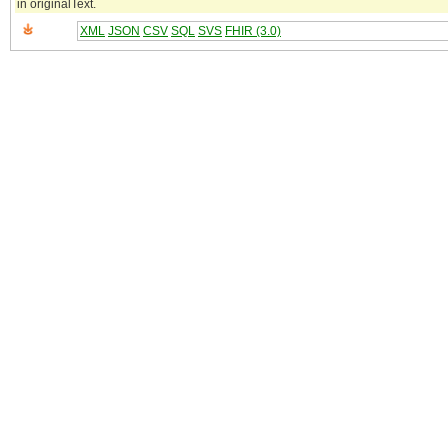
in originalText.
XML
JSON
CSV
SQL
SVS
FHIR (3.0)