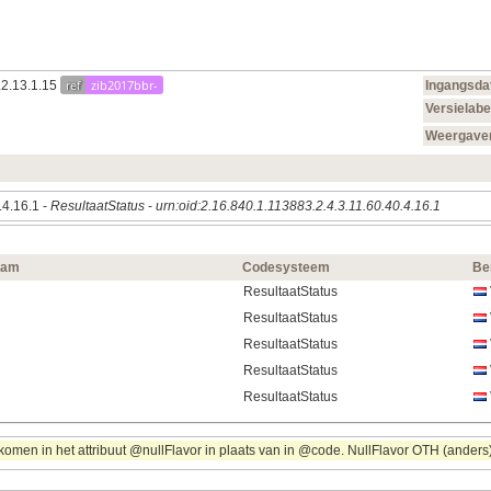
ref
zib2017bbr-
.2.13.1.15
Ingangsd
Versielabe
Weergave
.4.16.1 -
ResultaatStatus
-
urn:oid:2.16.840.1.113883.2.4.3.11.60.40.4.16.1
aam
Codesysteem
Be
ResultaatStatus
ResultaatStatus
ResultaatStatus
ResultaatStatus
ResultaatStatus
omen in het attribuut @nullFlavor in plaats van in @code. NullFlavor OTH (anders) 