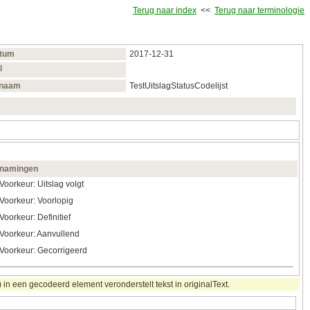
Terug naar index
<<
Terug naar terminologie
atum
2017‑12‑31
l
naam
TestUitslagStatusCodelijst
namingen
Voorkeur: Uitslag volgt
Voorkeur: Voorlopig
Voorkeur: Definitief
Voorkeur: Aanvullend
Voorkeur: Gecorrigeerd
in een gecodeerd element veronderstelt tekst in originalText.