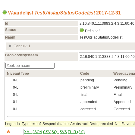
Waardelijst
TestUitslagStatusCodelijst
2017‑12‑31
Id
2.16.840.1.113883.2.4.3.11.60.40
Status
Definitief
Naam
TestUitslagStatusCodelijst
Gebruik: 1
Bron codesysteem
2.16.840.1.113883.2.4.3.11.60.40
Niveau/ Type
Code
Weergaven
0‑L
pending
Pending
0‑L
preliminary
Preliminary
0‑L
final
Final
0‑L
appended
Appended
0‑L
corrected
Corrected
Legenda: Type L=leaf, S=specializable, A=abstract, D=deprecated. NullFlavors k
XML
JSON
CSV
SQL
SVS
FHIR (3.0)