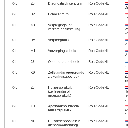
0‑L
Z5
Diagnostisch centrum
RoleCodeNL
Di
0‑L
B2
Echocentrum
RoleCodeNL
E
0‑L
X3
Verplegings- of
RoleCodeNL
verzorgingsinstelling
Ve
ve
0‑L
R5
Verpleeghuis
RoleCodeNL
Ve
0‑L
M1
Verzorgingstehuis
RoleCodeNL
Ve
0‑L
J8
Openbare apotheek
RoleCodeNL
a
0‑L
K9
Zelfstandig opererende
RoleCodeNL
ziekenhuisapotheek
Ze
z
0‑L
Z3
Huisartspraktijk
RoleCodeNL
(zelfstandig of
Hu
groepspraktijk)
(z
gr
0‑L
K3
Apotheekhoudende
RoleCodeNL
huisartspraktijk
A
hu
0‑L
N6
Huisartsenpost (t.b.v.
RoleCodeNL
dienstwaarneming)
Hu