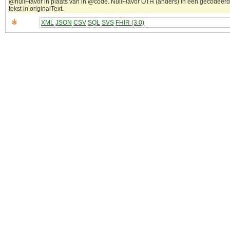
@nullFlavor in plaats van in @code. NullFlavor OTH (anders) in een gecodeerd
tekst in originalText.
XML
JSON
CSV
SQL
SVS
FHIR (3.0)