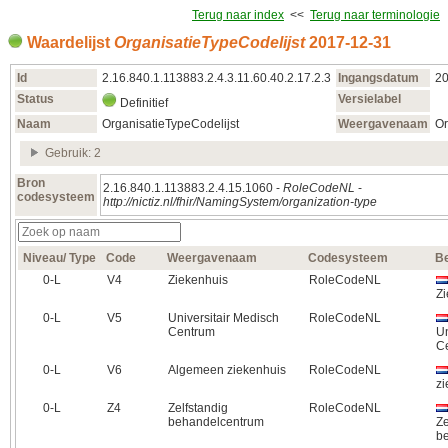
Terug naar index
<<
Terug naar terminologie
Waardelijst
OrganisatieTypeCodelijst
2017‑12‑31
Id
2.16.840.1.113883.2.4.3.11.60.40.2.17.2.3
Ingangsdatum
20
Status
Versielabel
Definitief
Naam
OrganisatieTypeCodelijst
Weergavenaam
Or
Gebruik: 2
Bron
2.16.840.1.113883.2.4.15.1060 -
RoleCodeNL
-
codesysteem
http://nictiz.nl/fhir/NamingSystem/organization-type
Niveau/ Type
Code
Weergavenaam
Codesysteem
B
0‑L
V4
Ziekenhuis
RoleCodeNL
Zi
0‑L
V5
Universitair Medisch
RoleCodeNL
Centrum
Un
C
0‑L
V6
Algemeen ziekenhuis
RoleCodeNL
zi
0‑L
Z4
Zelfstandig
RoleCodeNL
behandelcentrum
Ze
b