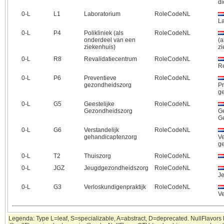
d
0‑L
L1
Laboratorium
RoleCodeNL
L
0‑L
P4
Polikliniek (als
RoleCodeNL
onderdeel van een
(a
ziekenhuis)
zi
0‑L
R8
Revalidatiecentrum
RoleCodeNL
Re
0‑L
P6
Preventieve
RoleCodeNL
gezondheidszorg
Pr
g
0‑L
G5
Geestelijke
RoleCodeNL
Gezondheidszorg
Ge
G
0‑L
G6
Verstandelijk
RoleCodeNL
gehandicaptenzorg
Ve
g
0‑L
T2
Thuiszorg
RoleCodeNL
0‑L
JGZ
Jeugdgezondheidszorg
RoleCodeNL
J
0‑L
G3
Verloskundigenpraktijk
RoleCodeNL
Ve
Legenda: Type L=leaf, S=specializable, A=abstract, D=deprecated. NullFlavors k