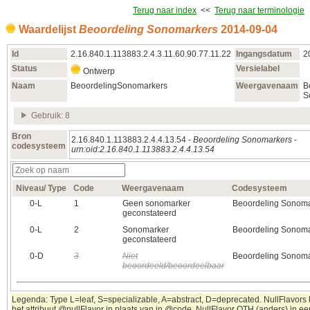
Terug naar index
<<
Terug naar terminologie
Waardelijst
Beoordeling Sonomarkers
2014‑09‑04
Id
2.16.840.1.113883.2.4.3.11.60.90.77.11.22
Ingangsdatum
2
Status
Versielabel
Ontwerp
Naam
BeoordelingSonomarkers
Weergavenaam
B
S
Gebruik: 8
Bron
2.16.840.1.113883.2.4.4.13.54 -
Beoordeling Sonomarkers
-
codesysteem
urn:oid:2.16.840.1.113883.2.4.4.13.54
Niveau/ Type
Code
Weergavenaam
Codesysteem
0‑L
1
Geen sonomarker
Beoordeling Sonoma
geconstateerd
0‑L
2
Sonomarker
Beoordeling Sonoma
geconstateerd
0‑D
3
Niet
Beoordeling Sonoma
beoordeeld/beoordeelbaar
Legenda: Type L=leaf, S=specializable, A=abstract, D=deprecated. NullFlavors
het attribuut @nullFlavor in plaats van in @code. NullFlavor OTH (anders) in ee