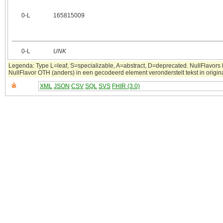
0‑L
165815009
0‑L
UNK
Legenda: Type L=leaf, S=specializable, A=abstract, D=deprecated. NullFlavors k
NullFlavor OTH (anders) in een gecodeerd element veronderstelt tekst in origina
XML
JSON
CSV
SQL
SVS
FHIR (3.0)