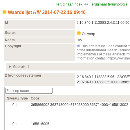
Terug naar index
<<
Terug naar terminologie
Waardelijst
HIV
2014‑07‑22 16:09:40
Id
2.16.840.1.113883.2.4.3.11.60.90
Status
Ontwerp
Naam
HIV
Copyright
This artefact includes conten
of the International Health Term
Implementers of these artefacts m
information contact http://www.s
Gebruik: 1
2 bron codesystemen
2.16.840.1.113883.6.96 -
SNOM
2.16.840.1.113883.5.1008 -
NullF
Niveau/ Type
Code
0‑L
365866002:363713009=373068000,363714003=165813002
0‑L
165816005