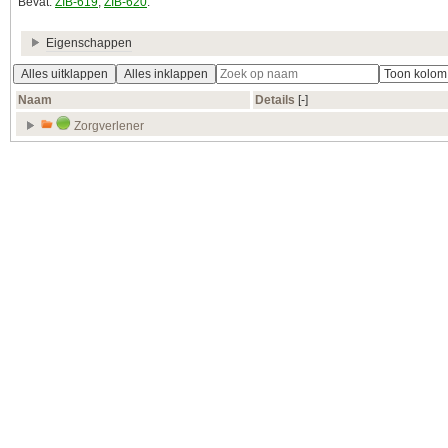
Bevat:
ZIB-619
,
ZIB-620
.
Eigenschappen
Alles uitklappen
Alles inklappen
Naam
Details
[‑]
Zorgverlener