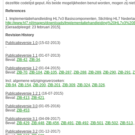
dezelfde codelijst geput. Als beide mogelijkheden benut worden, mogen zij niet me
References
1. Implementatiehandleiding HL7v3 Basiscomponenten, Stichting HL7 Nederlan
http://www.hl7.nl/images/downloads/Implementatiehandleiding%20HL7v3%
[Geraadpleegd: 23 februari 2015].
Revision History
Publicatieversie 1.0
(15-02-2013)
-
Publicatieversie 1.1
(01-07-2013)
Bevat:
ZIB-42
,
ZIB-34
.
Publicatieversie 1.2
(01-04-2015)
Bevat:
ZIB-70
,
ZIB-104
,
ZIB-105
,
ZIB-287
,
ZIB-288
,
ZIB-289
,
ZIB-290
,
ZIB-291
,
Z
Incl. algemene wijzigingsverzoeken:
ZIB-94
,
ZIB-154
,
ZIB-200
,
ZIB-201
,
ZIB-309
,
ZIB-324
,
ZIB-326
.
Publicatieversie 1.2.1
(16-07-2015)
Bevat:
ZIB-413
,
ZIB-421
.
Publicatieversie 3.0
(01-05-2016)
Bevat:
ZIB-453
.
Publicatieversie 3.1
(04-09-2017)
Bevat:
ZIB-429
,
ZIB-448
,
ZIB-456
,
ZIB-491
,
ZIB-492
,
ZIB-501
,
ZIB-502
,
ZIB-513
,
Publicatieversie 3.2
(31-12-2017)