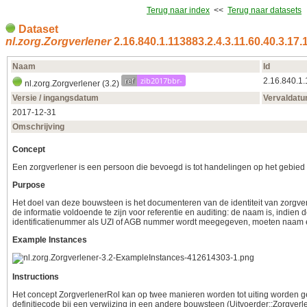
Terug naar index
<<
Terug naar datasets
Dataset
nl.zorg.Zorgverlener
2.16.840.1.113883.2.4.3.11.60.40.3.17.
Naam
Id
ref
zib2017bbr-
2.16.840.1.
nl.zorg.Zorgverlener (3.2)
Versie / ingangsdatum
Vervaldat
2017‑12‑31
Omschrijving
Concept
Een zorgverlener is een persoon die bevoegd is tot handelingen op het gebied
Purpose
Het doel van deze bouwsteen is het documenteren van de identiteit van zorgve
de informatie voldoende te zijn voor referentie en auditing: de naam is, indien d
identificatienummer als UZI of AGB nummer wordt meegegeven, moeten naa
Example Instances
Instructions
Het concept ZorgverlenerRol kan op twee manieren worden tot uiting worden ge
definitiecode bij een verwijzing in een andere bouwsteen (Uitvoerder::Zorgverle