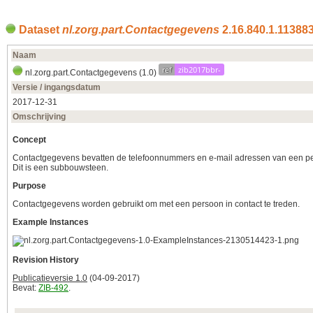
Dataset
nl.zorg.part.Contactgegevens
2.16.840.1.113883.
Naam
ref
zib2017bbr-
nl.zorg.part.Contactgegevens (1.0)
Versie / ingangsdatum
2017‑12‑31
Omschrijving
Concept
Contactgegevens bevatten de telefoonnummers en e-mail adressen van een p
Dit is een subbouwsteen.
Purpose
Contactgegevens worden gebruikt om met een persoon in contact te treden.
Example Instances
Revision History
Publicatieversie 1.0
(04-09-2017)
Bevat:
ZIB-492
.