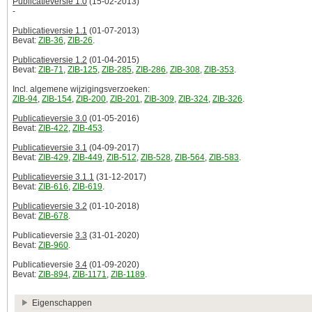
Publicatieversie 1.0
(15-02-2013)
-
Publicatieversie 1.1
(01-07-2013)
Bevat:
ZIB-36
,
ZIB-26
.
Publicatieversie 1.2
(01-04-2015)
Bevat:
ZIB-71
,
ZIB-125
,
ZIB-285
,
ZIB-286
,
ZIB-308
,
ZIB-353
.
Incl. algemene wijzigingsverzoeken:
ZIB-94
,
ZIB-154
,
ZIB-200
,
ZIB-201
,
ZIB-309
,
ZIB-324
,
ZIB-326
.
Publicatieversie 3.0
(01-05-2016)
Bevat:
ZIB-422
,
ZIB-453
.
Publicatieversie 3.1
(04-09-2017)
Bevat:
ZIB-429
,
ZIB-449
,
ZIB-512
,
ZIB-528
,
ZIB-564
,
ZIB-583
.
Publicatieversie 3.1.1
(31-12-2017)
Bevat:
ZIB-616
,
ZIB-619
.
Publicatieversie 3.2
(01-10-2018)
Bevat:
ZIB-678
.
Publicatieversie
3.3
(31-01-2020)
Bevat:
ZIB-960
.
Publicatieversie
3.4
(01-09-2020)
Bevat:
ZIB-894
,
ZIB-1171
,
ZIB-1189
.
Eigenschappen