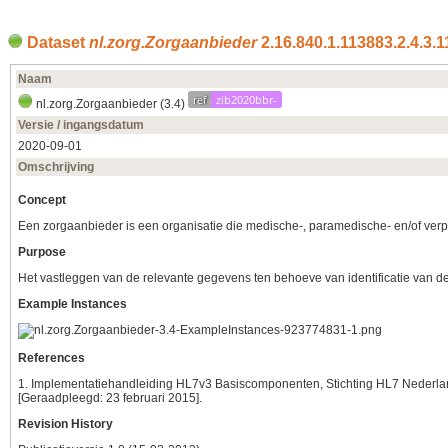
Dataset
nl.zorg.Zorgaanbieder
2.16.840.1.113883.2.4.3.1
Naam
ref
zib2020bbr-
nl.zorg.Zorgaanbieder (3.4)
Versie / ingangsdatum
2020‑09‑01
Omschrijving
Concept
Een zorgaanbieder is een organisatie die medische-, paramedische- en/of verple
Purpose
Het vastleggen van de relevante gegevens ten behoeve van identificatie van de
Example Instances
References
1. Implementatiehandleiding HL7v3 Basiscomponenten, Stichting HL7 Nederlan
[Geraadpleegd: 23 februari 2015].
Revision History