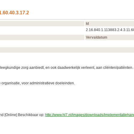
1.60.40.3.17.2
Id
2.16.840.1.113883.2.4.3.11.6
Vervaldatum
egkundige zorg aanbiedt, en ook daadwerkelijk verleent, aan cliënten/patiënten. V
 organisatie, voor administratieve doeleinden.
d [Online] Beschikbaar op:
http://www.hl7.nl/images/downloads/Implementati