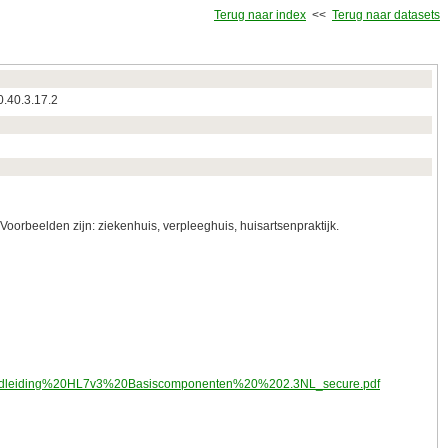
Terug naar index
<<
Terug naar datasets
0.40.3.17.2
oorbeelden zijn: ziekenhuis, verpleeghuis, huisartsenpraktijk.
ehandleiding%20HL7v3%20Basiscomponenten%20%202.3NL_secure.pdf