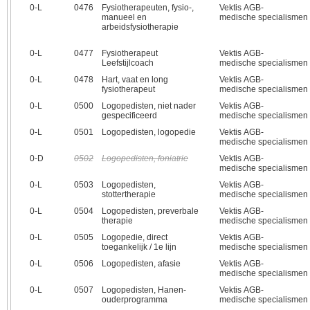
0‑L
0476
Fysiotherapeuten, fysio-,
Vektis AGB-
manueel en
medische specialismen
arbeidsfysiotherapie
0‑L
0477
Fysiotherapeut
Vektis AGB-
Leefstijlcoach
medische specialismen
0‑L
0478
Hart, vaat en long
Vektis AGB-
fysiotherapeut
medische specialismen
0‑L
0500
Logopedisten, niet nader
Vektis AGB-
gespecificeerd
medische specialismen
0‑L
0501
Logopedisten, logopedie
Vektis AGB-
medische specialismen
0‑D
0502
Logopedisten, foniatrie
Vektis AGB-
medische specialismen
0‑L
0503
Logopedisten,
Vektis AGB-
stottertherapie
medische specialismen
0‑L
0504
Logopedisten, preverbale
Vektis AGB-
therapie
medische specialismen
0‑L
0505
Logopedie, direct
Vektis AGB-
toegankelijk / 1e lijn
medische specialismen
0‑L
0506
Logopedisten, afasie
Vektis AGB-
medische specialismen
0‑L
0507
Logopedisten, Hanen-
Vektis AGB-
ouderprogramma
medische specialismen