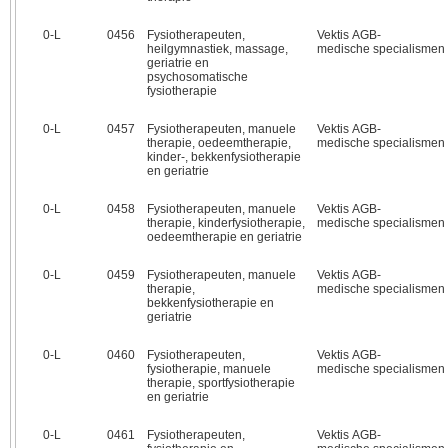
0‑L
0456
Fysiotherapeuten,
Vektis AGB-
heilgymnastiek, massage,
medische specialismen
geriatrie en
psychosomatische
fysiotherapie
0‑L
0457
Fysiotherapeuten, manuele
Vektis AGB-
therapie, oedeemtherapie,
medische specialismen
kinder-, bekkenfysiotherapie
en geriatrie
0‑L
0458
Fysiotherapeuten, manuele
Vektis AGB-
therapie, kinderfysiotherapie,
medische specialismen
oedeemtherapie en geriatrie
0‑L
0459
Fysiotherapeuten, manuele
Vektis AGB-
therapie,
medische specialismen
bekkenfysiotherapie en
geriatrie
0‑L
0460
Fysiotherapeuten,
Vektis AGB-
fysiotherapie, manuele
medische specialismen
therapie, sportfysiotherapie
en geriatrie
0‑L
0461
Fysiotherapeuten,
Vektis AGB-