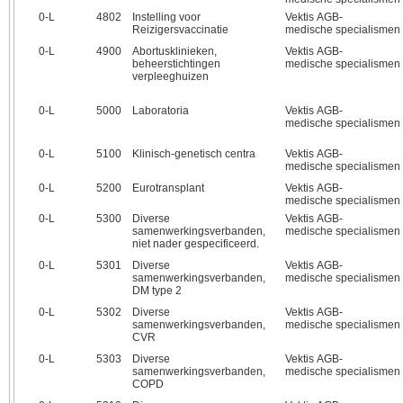
0‑L
4802
Instelling voor
Vektis AGB-
Reizigersvaccinatie
medische specialismen
0‑L
4900
Abortusklinieken,
Vektis AGB-
beheerstichtingen
medische specialismen
verpleeghuizen
0‑L
5000
Laboratoria
Vektis AGB-
medische specialismen
0‑L
5100
Klinisch-genetisch centra
Vektis AGB-
medische specialismen
0‑L
5200
Eurotransplant
Vektis AGB-
medische specialismen
0‑L
5300
Diverse
Vektis AGB-
samenwerkingsverbanden,
medische specialismen
niet nader gespecificeerd.
0‑L
5301
Diverse
Vektis AGB-
samenwerkingsverbanden,
medische specialismen
DM type 2
0‑L
5302
Diverse
Vektis AGB-
samenwerkingsverbanden,
medische specialismen
CVR
0‑L
5303
Diverse
Vektis AGB-
samenwerkingsverbanden,
medische specialismen
COPD