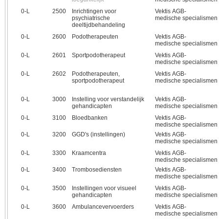
0‑L
2500
Inrichtingen voor
Vektis AGB-
psychiatrische
medische specialismen
deeltijdbehandeling
0‑L
2600
Podotherapeuten
Vektis AGB-
medische specialismen
0‑L
2601
Sportpodotherapeut
Vektis AGB-
medische specialismen
0‑L
2602
Podotherapeuten,
Vektis AGB-
sportpodotherapeut
medische specialismen
0‑L
3000
Instelling voor verstandelijk
Vektis AGB-
gehandicapten
medische specialismen
0‑L
3100
Bloedbanken
Vektis AGB-
medische specialismen
0‑L
3200
GGD's (instellingen)
Vektis AGB-
medische specialismen
0‑L
3300
Kraamcentra
Vektis AGB-
medische specialismen
0‑L
3400
Trombosediensten
Vektis AGB-
medische specialismen
0‑L
3500
Instellingen voor visueel
Vektis AGB-
gehandicapten
medische specialismen
0‑L
3600
Ambulancevervoerders
Vektis AGB-
medische specialismen