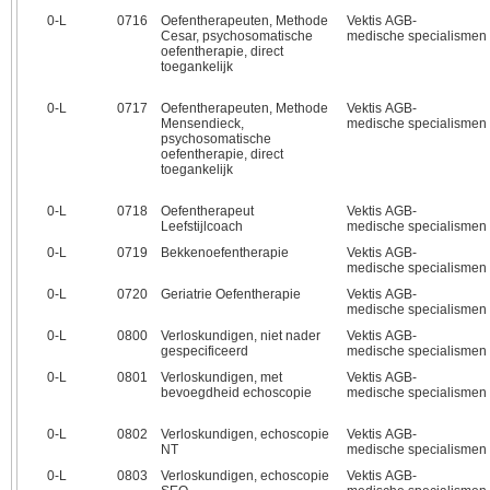
0‑L
0716
Oefentherapeuten, Methode
Vektis AGB-
Cesar, psychosomatische
medische specialismen
oefentherapie, direct
toegankelijk
0‑L
0717
Oefentherapeuten, Methode
Vektis AGB-
Mensendieck,
medische specialismen
psychosomatische
oefentherapie, direct
toegankelijk
0‑L
0718
Oefentherapeut
Vektis AGB-
Leefstijlcoach
medische specialismen
0‑L
0719
Bekkenoefentherapie
Vektis AGB-
medische specialismen
0‑L
0720
Geriatrie Oefentherapie
Vektis AGB-
medische specialismen
0‑L
0800
Verloskundigen, niet nader
Vektis AGB-
gespecificeerd
medische specialismen
0‑L
0801
Verloskundigen, met
Vektis AGB-
bevoegdheid echoscopie
medische specialismen
0‑L
0802
Verloskundigen, echoscopie
Vektis AGB-
NT
medische specialismen
0‑L
0803
Verloskundigen, echoscopie
Vektis AGB-