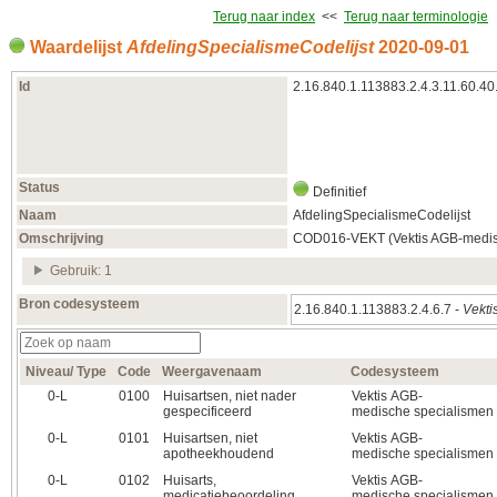
Terug naar index
<<
Terug naar terminologie
Waardelijst
AfdelingSpecialismeCodelijst
2020‑09‑01
Id
2.16.840.1.113883.2.4.3.11.60.40
Status
Definitief
Naam
AfdelingSpecialismeCodelijst
Omschrijving
COD016-VEKT (Vektis AGB-medisc
Gebruik: 1
Bron codesysteem
2.16.840.1.113883.2.4.6.7 -
Vekti
Niveau/ Type
Code
Weergavenaam
Codesysteem
0‑L
0100
Huisartsen, niet nader
Vektis AGB-
gespecificeerd
medische specialismen
0‑L
0101
Huisartsen, niet
Vektis AGB-
apotheekhoudend
medische specialismen
0‑L
0102
Huisarts,
Vektis AGB-
medicatiebeoordeling
medische specialismen