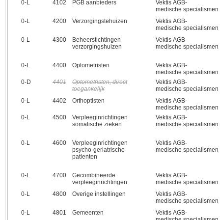
0‑L
4102
PGB aanbieders
Vektis AGB-
medische specialismen
0‑L
4200
Verzorgingstehuizen
Vektis AGB-
medische specialismen
0‑L
4300
Beheerstichtingen
Vektis AGB-
verzorgingshuizen
medische specialismen
0‑L
4400
Optometristen
Vektis AGB-
medische specialismen
0‑D
4401
Optometristen, direct
Vektis AGB-
toegankelijk
medische specialismen
0‑L
4402
Orthoptisten
Vektis AGB-
medische specialismen
0‑L
4500
Verpleeginrichtingen
Vektis AGB-
somatische zieken
medische specialismen
0‑L
4600
Verpleeginrichtingen
Vektis AGB-
psycho-geriatrische
medische specialismen
patienten
0‑L
4700
Gecombineerde
Vektis AGB-
verpleeginrichtingen
medische specialismen
0‑L
4800
Overige instellingen
Vektis AGB-
medische specialismen
0‑L
4801
Gemeenten
Vektis AGB-
medische specialismen