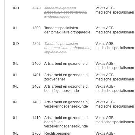
0‑D
1213
Tandarts algemeen
Vektis AGB-
practicus, Pedodontoloog,
medische specialismen
Endodontoloog
0‑L
1300
Tandartsspecialisten
Vektis AGB-
dentomaxillaire orthopaedie
medische specialismen
0‑D
1301
Tandartsspecialisten
Vektis AGB-
dentomaxillaire orthopaedie,
medische specialismen
Implantologie
0‑L
1400
Arts arbeid en gezondheid
Vektis AGB-
medische specialismen
0‑L
1401
Arts arbeid en gezondheid,
Vektis AGB-
zorgverlener
medische specialismen
0‑L
1402
Arts arbeid en gezondheid,
Vektis AGB-
bedrijfsgeneeskunde
medische specialismen
0‑L
1403
Arts arbeid en gezondheid,
Vektis AGB-
verzekeringsgeneeskunde
medische specialismen
0‑L
1410
Arts arbeid en gezondheid,
Vektis AGB-
bedrijfs- en
medische specialismen
verzekeringsgeneeskunde
0‑L
1700
Rechtspersonen
Vektis AGB-