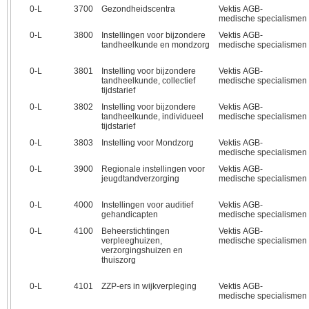
0‑L
3700
Gezondheidscentra
Vektis AGB-
medische specialismen
0‑L
3800
Instellingen voor bijzondere
Vektis AGB-
tandheelkunde en mondzorg
medische specialismen
0‑L
3801
Instelling voor bijzondere
Vektis AGB-
tandheelkunde, collectief
medische specialismen
tijdstarief
0‑L
3802
Instelling voor bijzondere
Vektis AGB-
tandheelkunde, individueel
medische specialismen
tijdstarief
0‑L
3803
Instelling voor Mondzorg
Vektis AGB-
medische specialismen
0‑L
3900
Regionale instellingen voor
Vektis AGB-
jeugdtandverzorging
medische specialismen
0‑L
4000
Instellingen voor auditief
Vektis AGB-
gehandicapten
medische specialismen
0‑L
4100
Beheerstichtingen
Vektis AGB-
verpleeghuizen,
medische specialismen
verzorgingshuizen en
thuiszorg
0‑L
4101
ZZP-ers in wijkverpleging
Vektis AGB-
medische specialismen