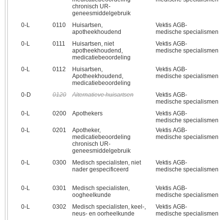
chronisch UR-
geneesmiddelgebruik
0‑L
0110
Huisartsen,
Vektis AGB-
apotheekhoudend
medische specialismen
0‑L
0111
Huisartsen, niet
Vektis AGB-
apotheekhoudend,
medische specialismen
medicatiebeoordeling
0‑L
0112
Huisartsen,
Vektis AGB-
Apotheekhoudend,
medische specialismen
medicatiebeoordeling
0‑D
0120
Alternatieve huisartsen
Vektis AGB-
medische specialismen
0‑L
0200
Apothekers
Vektis AGB-
medische specialismen
0‑L
0201
Apotheker,
Vektis AGB-
medicatiebeoordeling
medische specialismen
chronisch UR-
geneesmiddelgebruik
0‑L
0300
Medisch specialisten, niet
Vektis AGB-
nader gespecificeerd
medische specialismen
0‑L
0301
Medisch specialisten,
Vektis AGB-
oogheelkunde
medische specialismen
0‑L
0302
Medisch specialisten, keel-,
Vektis AGB-
neus- en oorheelkunde
medische specialismen