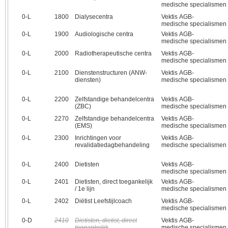
medische specialismen
0‑L
1800
Dialysecentra
Vektis AGB-
medische specialismen
0‑L
1900
Audiologische centra
Vektis AGB-
medische specialismen
0‑L
2000
Radiotherapeutische centra
Vektis AGB-
medische specialismen
0‑L
2100
Dienstenstructuren (ANW-
Vektis AGB-
diensten)
medische specialismen
0‑L
2200
Zelfstandige behandelcentra
Vektis AGB-
(ZBC)
medische specialismen
0‑L
2270
Zelfstandige behandelcentra
Vektis AGB-
(EMS)
medische specialismen
0‑L
2300
Inrichtingen voor
Vektis AGB-
revalidatiedagbehandeling
medische specialismen
0‑L
2400
Dietisten
Vektis AGB-
medische specialismen
0‑L
2401
Dietisten, direct toegankelijk
Vektis AGB-
/ 1e lijn
medische specialismen
0‑L
2402
Diëtist Leefstijlcoach
Vektis AGB-
medische specialismen
0‑D
2410
Dietisten, dietist, direct
Vektis AGB-
toegankelijk
medische specialismen