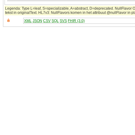
Legenda: Type L=leaf, S=specializable, A=abstract, D=deprecated. NullFlavor 
tekst in originalText. HL7v3: NullFlavors komen in het attribuut @nullFlavor in 
XML
JSON
CSV
SQL
SVS
FHIR (3.0)