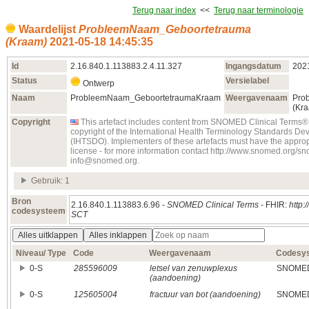
Terug naar index
<<
Terug naar terminologie
Waardelijst
ProbleemNaam_Geboortetrauma
(Kraam)
2021‑05‑18 14:45:35
Id
2.16.840.1.113883.2.4.11.327
Ingangsdatum
202
Status
Versielabel
Ontwerp
Naam
ProbleemNaam_GeboortetraumaKraam
Weergavenaam
Pro
(Kr
Copyright
This artefact includes content from SNOMED Clinical Term
copyright of the International Health Terminology Standards D
(IHTSDO). Implementers of these artefacts must have the appro
license - for more information contact http://www.snomed.org/s
info@snomed.org.
Gebruik: 1
Bron
2.16.840.1.113883.6.96 -
SNOMED Clinical Terms
- FHIR:
http:
codesysteem
SCT
Alles uitklappen
Alles inklappen
Niveau/ Type
Code
Weergavenaam
Codesy
0‑S
285596009
letsel van zenuwplexus
SNOMED 
(aandoening)
0‑S
125605004
fractuur van bot (aandoening)
SNOMED 