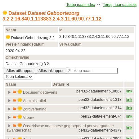
Terug naar index
<<
Terug naar datasets
Dataset
Dataset Geboortezorg
3.2
2.16.840.1.113883.2.4.3.11.60.90.77.1.12
Naam
Id
2.16.840.1.113883.2.4.3.11.60.90.77.1.12
Dataset Geboortezorg 3.2
Versie / ingangsdatum
Vervaldatum
2020‑04‑22
Omschrijving
Dataset Geboortezorg 3.2
Alles uitklappen
Alles inklappen
Naam
Details
[‑]
peri32-dataelement-10867
link
Documentgegevens
peri32-dataelement-1313
link
Administratief
peri32-dataelement-1314
link
Zorgverlening
peri32-dataelement-674
link
Vrouw
Obstetrische anamnese gegroepeerd per voorgaande
link
zwangerschap
peri32-dataelement-4379
peri32-dataelement-2902
link