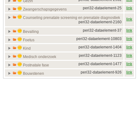
Gezin
peri32-dataelement-25
link
Zwangerschapsgegevens
Counseling prenatale screening en prenatale diagnostiek
link
peri32-dataelement-2160
peri32-dataelement-37
link
Bevalling
peri32-dataelement-10803
link
Foetus
peri32-dataelement-1404
link
Kind
peri32-dataelement-1123
link
Medisch onderzoek
peri32-dataelement-1477
link
Postnatale fase
peri32-dataelement-926
link
Bouwstenen