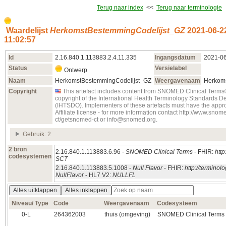
Terug naar index
<<
Terug naar terminologie
Waardelijst
HerkomstBestemmingCodelijst_GZ
2021‑06‑2
11:02:57
Id
2.16.840.1.113883.2.4.11.335
Ingangsdatum
2021‑06
Status
Versielabel
Ontwerp
Naam
HerkomstBestemmingCodelijst_GZ
Weergavenaam
Herkom
Copyright
This artefact includes content from SNOMED Clinical Ter
copyright of the International Health Terminology Standards 
(IHTSDO). Implementers of these artefacts must have the ap
Affiliate license - for more information contact http://www.sn
ct/getsnomed-ct or info@snomed.org.
Gebruik: 2
2 bron
2.16.840.1.113883.6.96 -
SNOMED Clinical Terms
- FHIR:
http
codesystemen
SCT
2.16.840.1.113883.5.1008 -
Null Flavor
- FHIR:
http://termino
NullFlavor
- HL7 V2:
NULLFL
Alles uitklappen
Alles inklappen
Niveau/ Type
Code
Weergavenaam
Codesysteem
0‑L
264362003
thuis (omgeving)
SNOMED Clinical Terms