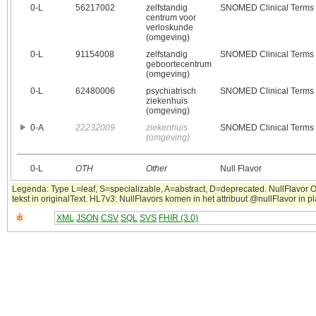
0‑L
56217002
zelfstandig
SNOMED Clinical Terms
centrum voor
verloskunde
(omgeving)
0‑L
91154008
zelfstandig
SNOMED Clinical Terms
geboortecentrum
(omgeving)
0‑L
62480006
psychiatrisch
SNOMED Clinical Terms
ziekenhuis
(omgeving)
0‑A
22232009
ziekenhuis
SNOMED Clinical Terms
(omgeving)
0‑L
OTH
Other
Null Flavor
Legenda: Type L=leaf, S=specializable, A=abstract, D=deprecated. NullFlavor 
tekst in originalText. HL7v3: NullFlavors komen in het attribuut @nullFlavor in 
XML
JSON
CSV
SQL
SVS
FHIR (3.0)