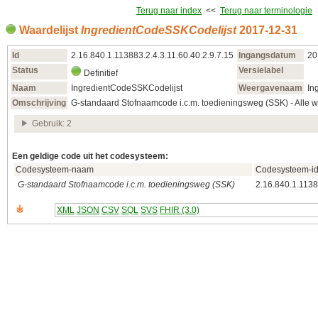
Terug naar index
<<
Terug naar terminologie
Waardelijst
IngredientCodeSSKCodelijst
2017‑12‑31
Id
2.16.840.1.113883.2.4.3.11.60.40.2.9.7.15
Ingangsdatum
20
Status
Versielabel
Definitief
Naam
IngredientCodeSSKCodelijst
Weergavenaam
In
Omschrijving
G-standaard Stofnaamcode i.c.m. toedieningsweg (SSK) - Alle 
Gebruik: 2
Een geldige code uit het codesysteem:
Codesysteem-naam
Codesysteem-i
G-standaard Stofnaamcode i.c.m. toedieningsweg (SSK)
2.16.840.1.1138
XML
JSON
CSV
SQL
SVS
FHIR (3.0)