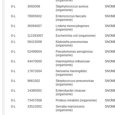
(organisme)
0‑L
3092008
Staphylococcus aureus
SNOMED
(organisme)
0‑L
78065002
Enterococcus faecalis
SNOMED
(organisme)
0‑L
36094007
Listeria monocytogenes
SNOMED
(organisme)
0‑L
112283007
Escherichia coli (organisme)
SNOMED
0‑L
56415008
Klebsiella pneumoniae
SNOMED
(organisme)
0‑L
52499004
Pseudomonas aeruginosa
SNOMED
(organisme)
0‑L
44470000
Haemophilus influenzae
SNOMED
(organisme)
0‑L
17872004
Neisseria meningitidis
SNOMED
(organisme)
0‑L
9861002
Streptococcus pneumoniae
SNOMED
(organisme)
0‑L
14385002
Enterobacter cloacae
SNOMED
(organisme)
0‑L
73457008
Proteus mirabilis (organisme)
SNOMED
0‑L
33522002
Serratia marcescens
SNOMED
(organisme)