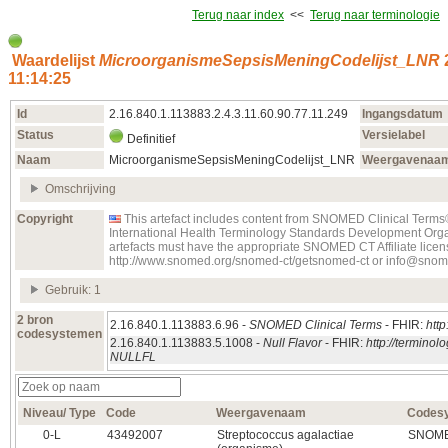
Terug naar index
<<
Terug naar terminologie
Waardelijst
MicroorganismeSepsisMeningCodelijst_LNR
11:14:25
Id
2.16.840.1.113883.2.4.3.11.60.90.77.11.249
Ingangsdatum
Status
Versielabel
Definitief
Naam
MicroorganismeSepsisMeningCodelijst_LNR
Weergavenaa
Omschrijving
Copyright
This artefact includes content from SNOMED Clinical Term
International Health Terminology Standards Development Orga
artefacts must have the appropriate SNOMED CT Affiliate licens
http://www.snomed.org/snomed-ct/getsnomed-ct or info@snom
Gebruik: 1
2 bron
2.16.840.1.113883.6.96 -
SNOMED Clinical Terms
- FHIR:
http
codesystemen
2.16.840.1.113883.5.1008 -
Null Flavor
- FHIR:
http://termino
NULLFL
Niveau/ Type
Code
Weergavenaam
Codes
0‑L
43492007
Streptococcus agalactiae
SNOMED