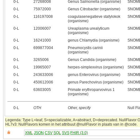
0‑L
27268008
Genus Salmonella (organisme)
SNOMED
0‑L
75972000
Genus Citrobacter (organisme)
SNOMED
0‑L
116197008
coagulasenegatieve stafylokok
SNOMED
(organisme)
0‑L
12006007
Ureaplasma urealyticum
SNOMED
(organisme)
0‑L
16241000
genus Chlamydia (organisme)
SNOMED
0‑L
699877004
Pneumocystis carinii
SNOMED
(organisme)
0‑L
3265006
Genus Candida (organisme)
SNOMED
0‑L
19965007
herpes-simplexvirus (organisme)
SNOMED
0‑L
243633006
genus Enterovirus (organisme)
SNOMED
0‑L
450612006
genus Parechovirus (organisme)
SNOMED
0‑L
63603005
Primate erythroparvovirus 1
SNOMED
(organisme)
0‑L
OTH
Other, specify
Null Fl
Legenda: Type L=leaf, S=specializable, A=abstract, D=deprecated. NullFlavor OTH
HL7v3: NullFlavors komen in het attribuut @nullFlavor in plaats van in @code.
XML
JSON
CSV
SQL
SVS
FHIR (3.0)