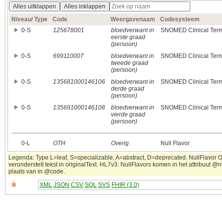
Alles uitklappen
Alles inklappen
Niveau/ Type
Code
Weergavenaam
Codesysteem
0‑S
125678001
bloedverwant in
SNOMED Clinical Ter
eerste graad
(persoon)
0‑S
699110007
bloedverwant in
SNOMED Clinical Ter
tweede graad
(persoon)
0‑S
135681000146106
bloedverwant in
SNOMED Clinical Ter
derde graad
(persoon)
0‑S
135691000146108
bloedverwant in
SNOMED Clinical Ter
vierde graad
(persoon)
0‑L
OTH
Overig
Null Flavor
Legenda: Type L=leaf, S=specializable, A=abstract, D=deprecated. NullFlavor 
veronderstelt tekst in originalText. HL7v3: NullFlavors komen in het attribuut @n
plaats van in @code.
XML
JSON
CSV
SQL
SVS
FHIR (3.0)