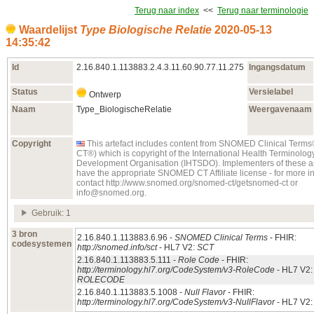
Terug naar index
<<
Terug naar terminologie
Waardelijst
Type Biologische Relatie
2020‑05‑13
14:35:42
Id
2.16.840.1.113883.2.4.3.11.60.90.77.11.275
Ingangsdatum
Status
Versielabel
Ontwerp
Naam
Type_BiologischeRelatie
Weergavenaam
Copyright
This artefact includes content from SNOMED Clinical Te
CT®) which is copyright of the International Health Terminolo
Development Organisation (IHTSDO). Implementers of these ar
have the appropriate SNOMED CT Affiliate license - for more i
contact http://www.snomed.org/snomed-ct/getsnomed-ct or
info@snomed.org.
Gebruik: 1
3 bron
2.16.840.1.113883.6.96 -
SNOMED Clinical Terms
- FHIR:
codesystemen
http://snomed.info/sct
- HL7 V2:
SCT
2.16.840.1.113883.5.111 -
Role Code
- FHIR:
http://terminology.hl7.org/CodeSystem/v3-RoleCode
- HL7 V2:
ROLECODE
2.16.840.1.113883.5.1008 -
Null Flavor
- FHIR:
http://terminology.hl7.org/CodeSystem/v3-NullFlavor
- HL7 V2