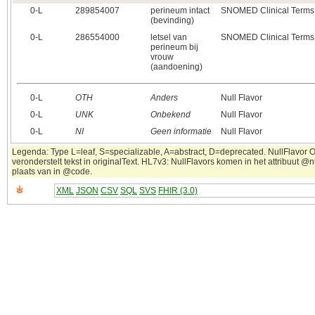
0‑L
289854007
perineum intact
SNOMED Clinical Terms
(bevinding)
0‑L
286554000
letsel van
SNOMED Clinical Terms
perineum bij
vrouw
(aandoening)
0‑L
OTH
Anders
Null Flavor
0‑L
UNK
Onbekend
Null Flavor
0‑L
NI
Geen informatie
Null Flavor
Legenda: Type L=leaf, S=specializable, A=abstract, D=deprecated. NullFlavor 
veronderstelt tekst in originalText. HL7v3: NullFlavors komen in het attribuut @n
plaats van in @code.
XML
JSON
CSV
SQL
SVS
FHIR (3.0)