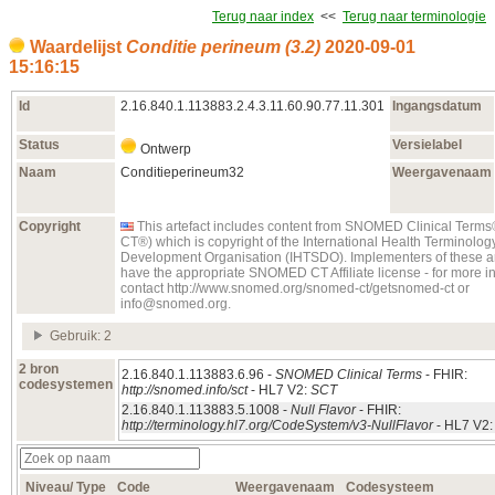
Terug naar index
<<
Terug naar terminologie
Waardelijst
Conditie perineum (3.2)
2020‑09‑01
15:16:15
Id
2.16.840.1.113883.2.4.3.11.60.90.77.11.301
Ingangsdatum
Status
Versielabel
Ontwerp
Naam
Conditieperineum32
Weergavenaam
Copyright
This artefact includes content from SNOMED Clinical Te
CT®) which is copyright of the International Health Terminolo
Development Organisation (IHTSDO). Implementers of these ar
have the appropriate SNOMED CT Affiliate license - for more i
contact http://www.snomed.org/snomed-ct/getsnomed-ct or
info@snomed.org.
Gebruik: 2
2 bron
2.16.840.1.113883.6.96 -
SNOMED Clinical Terms
- FHIR:
codesystemen
http://snomed.info/sct
- HL7 V2:
SCT
2.16.840.1.113883.5.1008 -
Null Flavor
- FHIR:
http://terminology.hl7.org/CodeSystem/v3-NullFlavor
- HL7 V2
Niveau/ Type
Code
Weergavenaam
Codesysteem