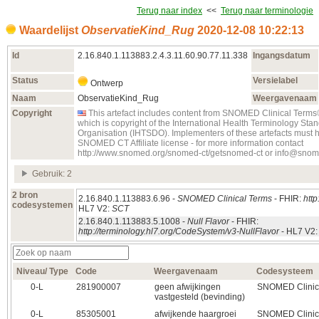
Terug naar index
<<
Terug naar terminologie
Waardelijst
ObservatieKind_Rug
2020‑12‑08 10:22:13
Id
2.16.840.1.113883.2.4.3.11.60.90.77.11.338
Ingangsdatum
Status
Versielabel
Ontwerp
Naam
ObservatieKind_Rug
Weergavenaam
Copyright
This artefact includes content from SNOMED Clinical Te
which is copyright of the International Health Terminology S
Organisation (IHTSDO). Implementers of these artefacts must 
SNOMED CT Affiliate license - for more information contact
http://www.snomed.org/snomed-ct/getsnomed-ct or info@snom
Gebruik: 2
2 bron
2.16.840.1.113883.6.96 -
SNOMED Clinical Terms
- FHIR:
http
codesystemen
HL7 V2:
SCT
2.16.840.1.113883.5.1008 -
Null Flavor
- FHIR:
http://terminology.hl7.org/CodeSystem/v3-NullFlavor
- HL7 V2
Niveau/ Type
Code
Weergavenaam
Codesysteem
0‑L
281900007
geen afwijkingen
SNOMED Clinic
vastgesteld (bevinding)
0‑L
85305001
afwijkende haargroei
SNOMED Clinic