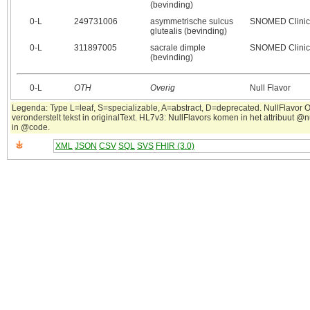
(bevinding)
0‑L
249731006
asymmetrische sulcus
SNOMED Clinic
glutealis (bevinding)
0‑L
311897005
sacrale dimple
SNOMED Clinic
(bevinding)
0‑L
OTH
Overig
Null Flavor
Legenda: Type L=leaf, S=specializable, A=abstract, D=deprecated. NullFlavor 
veronderstelt tekst in originalText. HL7v3: NullFlavors komen in het attribuut @n
in @code.
XML
JSON
CSV
SQL
SVS
FHIR (3.0)