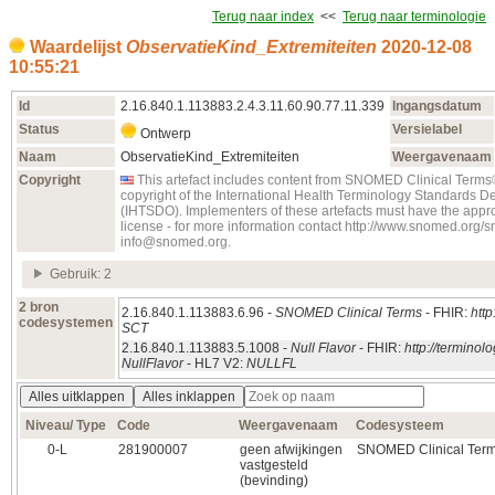
Terug naar index
<<
Terug naar terminologie
Waardelijst
ObservatieKind_Extremiteiten
2020‑12‑08
10:55:21
Id
2.16.840.1.113883.2.4.3.11.60.90.77.11.339
Ingangsdatum
Status
Versielabel
Ontwerp
Naam
ObservatieKind_Extremiteiten
Weergavenaam
Copyright
This artefact includes content from SNOMED Clinical Ter
copyright of the International Health Terminology Standards 
(IHTSDO). Implementers of these artefacts must have the appr
license - for more information contact http://www.snomed.org/
info@snomed.org.
Gebruik: 2
2 bron
2.16.840.1.113883.6.96 -
SNOMED Clinical Terms
- FHIR:
http
codesystemen
SCT
2.16.840.1.113883.5.1008 -
Null Flavor
- FHIR:
http://termino
NullFlavor
- HL7 V2:
NULLFL
Alles uitklappen
Alles inklappen
Niveau/ Type
Code
Weergavenaam
Codesysteem
0‑L
281900007
geen afwijkingen
SNOMED Clinical Ter
vastgesteld
(bevinding)