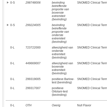
0‑S
298748006
bevinding
SNOMED Clinical Ter
betreffende
proportie van
bovenste
extremiteit
(bevinding)
0‑S
299224005
bevinding
SNOMED Clinical Ter
betreffende
proportie van
onderste
extremiteit
(bevinding)
0‑L
723722000
afwezigheid van
SNOMED Clinical Ter
onderste
extremiteit
(bevinding)
0‑L
449669007
afwezigheid van
SNOMED Clinical Ter
bovenste
extremiteit
(bevinding)
0‑L
299319005
positieve Barlow-
SNOMED Clinical Ter
test (bevinding)
0‑L
299317007
positieve
SNOMED Clinical Ter
Ortolani-test
(bevinding)
0‑L
OTH
Overig
Null Flavor