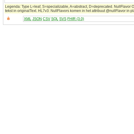
Legenda: Type L=leaf, S=specializable, A=abstract, D=deprecated. NullFlavor 
tekst in originalText. HL7v3: NullFlavors komen in het attribuut @nullFlavor in 
XML
JSON
CSV
SQL
SVS
FHIR (3.0)