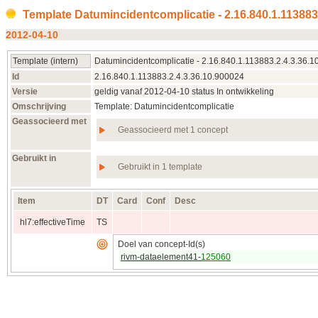
Template Datumincidentcomplicatie - 2.16.840.1.113883
2012‑04‑10
Template (intern)
Datumincidentcomplicatie - 2.16.840.1.113883.2.4.3.36.
Id
2.16.840.1.113883.2.4.3.36.10.900024
Versie
geldig vanaf 2012‑04‑10 status In ontwikkeling
Omschrijving
Template: Datumincidentcomplicatie
Geassocieerd met
Geassocieerd met 1 concept
Gebruikt in
Gebruikt in 1 template
Item
DT
Card
Conf
Desc
hl7:effectiveTime
TS
Doel van concept-Id(s)
rivm-dataelement41-
125060