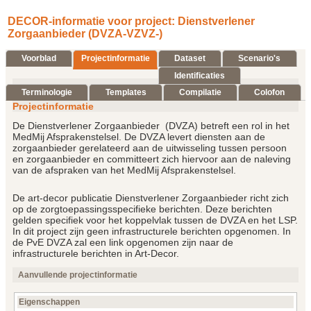
DECOR-informatie voor project: Dienstverlener
Zorgaanbieder (DVZA-VZVZ-)
Voorblad
Projectinformatie
Dataset
Scenario's
Identificaties
Terminologie
Templates
Compilatie
Colofon
Projectinformatie
De Dienstverlener Zorgaanbieder (DVZA) betreft een rol in het
MedMij Afsprakenstelsel. De DVZA levert diensten aan de
zorgaanbieder gerelateerd aan de uitwisseling tussen persoon
en zorgaanbieder en committeert zich hiervoor aan de naleving
van de afspraken van het MedMij Afsprakenstelsel.
De art-decor publicatie Dienstverlener Zorgaanbieder richt zich
op de zorgtoepassingsspecifieke berichten. Deze berichten
gelden specifiek voor het koppelvlak tussen de DVZA en het LSP.
In dit project zijn geen infrastructurele berichten opgenomen. In
de PvE DVZA zal een link opgenomen zijn naar de
infrastructurele berichten in Art-Decor.
Aanvullende projectinformatie
Eigenschappen