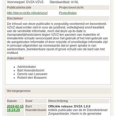
Voorvoegsel: DVZA-VZVZ-
Standaardtaal: nl-NL
Publicatielocatie
Projectoverzicht
http://decor.nictiz.nl/pub/vzvz/
Projectindex
Disclaimer
De inhoud van deze publicatie is zorgvuldig voorbereid en beoordeeld.
VZVZ staat echter niet in voor de juistheid, volledigheid en/of kwaliteit
van de verstrekte informatie, noch dat deze up-to-date is.
Aansprakelijkheidclaims tegen VZVZ ten aanzien van materiële of
immateriële schade veroorzaakt door het gebruik of het niet-gebruik van
de aangeboden informatie of door onjuiste of onvolledige informatie zijn
in principe uitgesloten op voorwaarde dat er geen sprake is van
aantoonbare, toerekenbare opzet of grove schuld van de kant van het
instituut.
Auteurslijst
Administrator
Bart Hoenderboom
Dennis van Leeuwen
Robert den Braasem
Versiegegevens
Datum
Door
Omschrijving
2019‑02‑15
Bart
Officiële release: DVZA 1.0.0
16:24:29
Hoenderboom
Initiële publicatie van de IH Dienstverlener
Zorgaanbieder. Hierin is de generieke