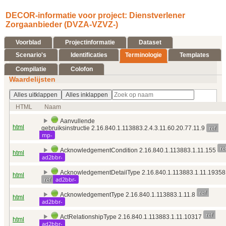
DECOR-informatie voor project: Dienstverlener
Zorgaanbieder (DVZA-VZVZ-)
Voorblad
Projectinformatie
Dataset
Scenario's
Identificaties
Terminologie
Templates
Compilatie
Colofon
Waardelijsten
Alles uitklappen
Alles inklappen
HTML
Naam
Aanvullende
html
ref
gebruiksinstructie 2.16.840.1.113883.2.4.3.11.60.20.77.11.9
mp-
re
AcknowledgementCondition 2.16.840.1.113883.1.11.155
html
ad2bbr-
AcknowledgementDetailType 2.16.840.1.113883.1.11.19358
html
ref
ad2bbr-
ref
AcknowledgementType 2.16.840.1.113883.1.11.8
html
ad2bbr-
ref
ActRelationshipType 2.16.840.1.113883.1.11.10317
html
ad2bbr-