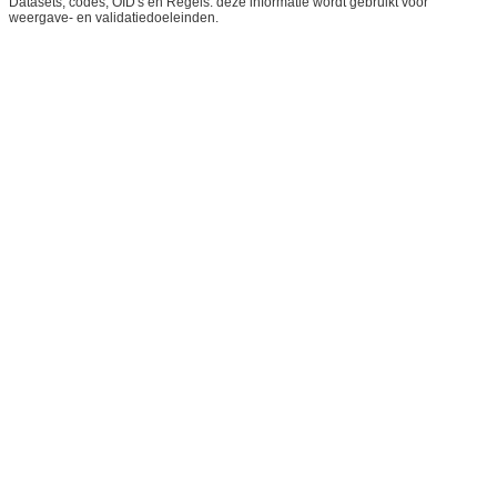
Datasets, codes, OID's en Regels: deze informatie wordt gebruikt voor
weergave- en validatiedoeleinden.