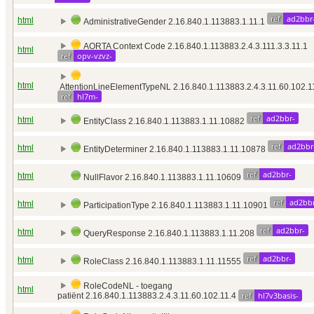
ref
ad2bbr
html
AdministrativeGender 2.16.840.1.113883.1.11.1
AORTA Context Code 2.16.840.1.113883.2.4.3.111.3.3.11.1
html
ref
opv-vzvz-
html
AttentionLineElementTypeNL 2.16.840.1.113883.2.4.3.11.60.102.1
ref
hl7m-
ref
ad2bbr-
html
EntityClass 2.16.840.1.113883.1.11.10882
ref
ad2bbr
html
EntityDeterminer 2.16.840.1.113883.1.11.10878
ref
ad2bbr-
html
NullFlavor 2.16.840.1.113883.1.11.10609
ref
ad2bb
html
ParticipationType 2.16.840.1.113883.1.11.10901
ref
ad2bbr-
html
QueryResponse 2.16.840.1.113883.1.11.208
ref
ad2bbr-
html
RoleClass 2.16.840.1.113883.1.11.11555
RoleCodeNL - toegang
html
ref
hl7v3basis-
patiënt 2.16.840.1.113883.2.4.3.11.60.102.11.4