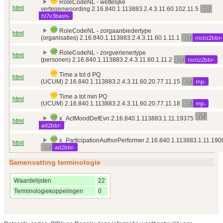
RoleCodeNL - wettelijke
html
ref
vertegenwoording 2.16.840.1.113883.2.4.3.11.60.102.11.5
hl7v3basis-
RoleCodeNL - zorgaanbiedertype
html
ref
nictiz2bbr-
(organisaties) 2.16.840.1.113883.2.4.3.11.60.1.11.1
RoleCodeNL - zorgverlenertype
html
ref
nictiz2bbr-
(personen) 2.16.840.1.113883.2.4.3.11.60.1.11.2
Time a tot d PQ
html
ref
mp-
(UCUM) 2.16.840.1.113883.2.4.3.11.60.20.77.11.15
Time a tot min PQ
html
ref
mp-
(UCUM) 2.16.840.1.113883.2.4.3.11.60.20.77.11.18
ref
x_ActMoodDefEvn 2.16.840.1.113883.1.11.19375
html
ad2bbr-
x_ParticipationAuthorPerformer 2.16.840.1.113883.1.11.190
html
ref
ad2bbr-
Samenvatting terminologie
Waardelijsten
22
Terminologiekoppelingen
0