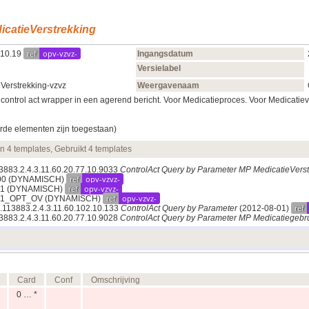
catieVerstrekking
ref
opv-vzvz-
.10.19
Ingangsdatum
Versielabel
erstrekking-vzvz
Weergavenaam
y control act wrapper in een agerend bericht. Voor Medicatieproces. Voor Medicatie
rde elementen zijn toegestaan)
en 4 templates, Gebruikt 4 templates
13883.2.4.3.11.60.20.77.10.9033
ControlAct Query by Parameter MP MedicatieVers
ref
opv-vzvz-
00
(DYNAMISCH)
ref
opv-vzvz-
01
(DYNAMISCH)
ref
opv-vzvz-
001_OPT_OV
(DYNAMISCH)
ref
.1.113883.2.4.3.11.60.102.10.133
ControlAct Query by Parameter
(2012‑08‑01)
13883.2.4.3.11.60.20.77.10.9028
ControlAct Query by Parameter MP Medicatiegebr
Card
Conf
Omschrijving
0 … *