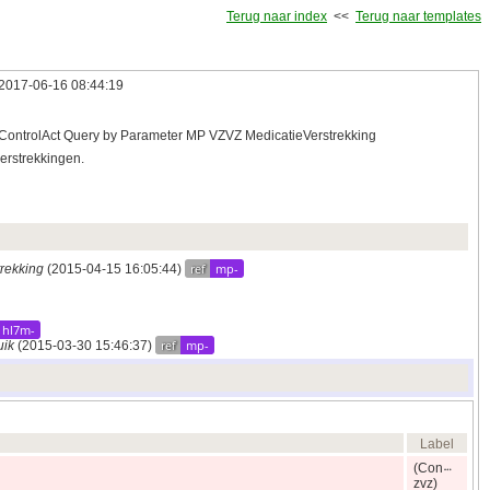
Terug naar index
<<
Terug naar templates
2017‑06‑16 08:44:19
ControlAct Query by Parameter MP VZVZ MedicatieVerstrekking
verstrekkingen.
ref
mp-
trekking
(2015‑04‑15 16:05:44)
hl7m-
ref
mp-
uik
(2015‑03‑30 15:46:37)
Label
(Con
zvz)