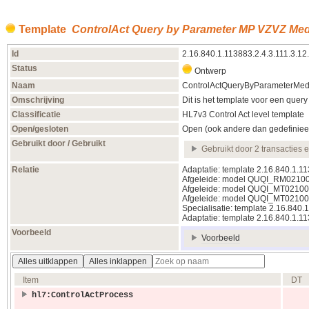
Template
ControlAct Query by Parameter MP VZVZ Medi
Id
2.16.840.1.113883.2.4.3.111.3.12
Status
Ontwerp
Naam
ControlActQueryByParameterMedV
Omschrijving
Dit is het template voor een quer
Classificatie
HL7v3 Control Act level template
Open/gesloten
Open (ook andere dan gedefiniee
Gebruikt door / Gebruikt
Gebruikt door 2 transacties 
Relatie
Adaptatie: template 2.16.840.1.1
Afgeleide: model QUQI_RM0210
Afgeleide: model QUQI_MT0210
Afgeleide: model QUQI_MT021
Specialisatie: template 2.16.840
Adaptatie: template 2.16.840.1.1
Voorbeeld
Voorbeeld
Alles uitklappen
Alles inklappen
Item
DT
hl7:ControlActProcess