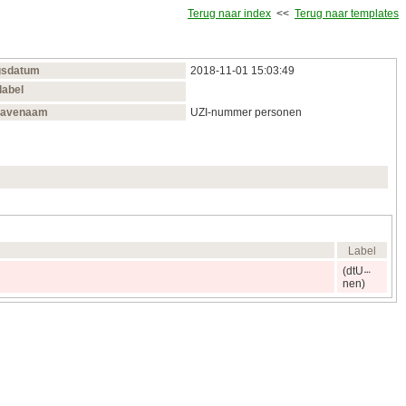
Terug naar index
<<
Terug naar templates
gsdatum
2018‑11‑01 15:03:49
label
gavenaam
UZI-nummer personen
Label
(dtU
nen)