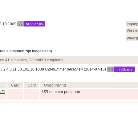
ref
hl7v3basis-
02.10.1009
Ingan
Versie
Weer
rde elementen zijn toegestaan)
 en 41 templates, Gebruikt 0 templates
ref
hl7v3basis-
83.2.4.3.11.60.102.10.1009
UZI-nummer personen
(2014‑07‑15)
Card
Conf
Omschrijving
UZI
UZI-nummer personen