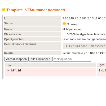
Template
UZI-nummer personen
Id
2.16.840.1.113883.2.4.3.11.60.1
Status
Ontwerp
Naam
dtUZIpersonen
Classificatie
HL7v2/v3 datatype level template
Open/gesloten
Open (ook andere dan gedefiniee
Gebruikt door / Gebruikt
Gebruikt door 15 transacties
Relatie
Versie: template 2.16.840.1.1138
Alles uitklappen
Alles inklappen
Item
DT
II.NL.
hl7:id