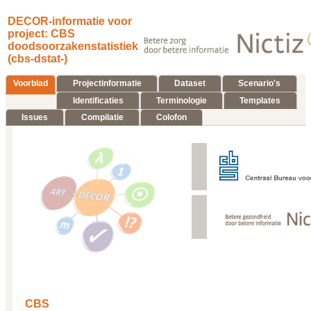
DECOR-informatie voor
project: CBS
doodsoorzakenstatistiek
(cbs-dstat-)
Voorblad
Projectinformatie
Dataset
Scenario's
Identificaties
Terminologie
Templates
Issues
Compilatie
Colofon
CBS