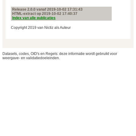
Release 2.0.0 vanaf 2019‑10‑02 17:31:43
HTML-extract op 2019‑10‑02 17:40:37
Index van alle publicaties
Copyright 2019 van Nictiz als Auteur
Datasets, codes, OID's en Regels: deze informatie wordt gebruikt voor
weergave- en validatiedoeleinden.