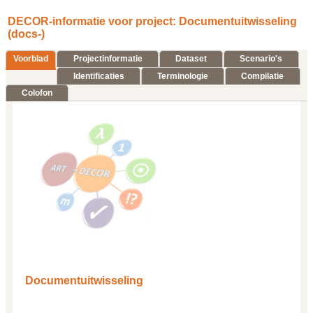
DECOR-informatie voor project: Documentuitwisseling
(docs-)
Voorblad
Projectinformatie
Dataset
Scenario's
Identificaties
Terminologie
Compilatie
Colofon
Documentuitwisseling