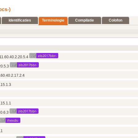
ocs-)
Identificaties
Terminologie
Compilatie
Colofon
ref
zib2017bbr-
11.60.40.2.20.5.4
ref
zib2017bbr-
20.5.3
.60.40.2.17.2.4
.15.1.3
.15.1.1
ref
zib2017bbr-
20.6.3
ref
ihexds-
.1