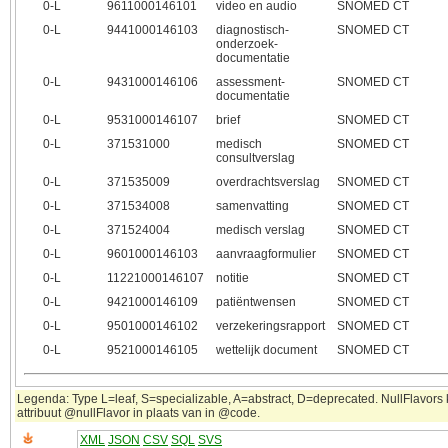
0‑L
9611000146101
video en audio
SNOMED CT
0‑L
9441000146103
diagnostisch-
SNOMED CT
onderzoek-
documentatie
0‑L
9431000146106
assessment-
SNOMED CT
documentatie
0‑L
9531000146107
brief
SNOMED CT
0‑L
371531000
medisch
SNOMED CT
consultverslag
0‑L
371535009
overdrachtsverslag
SNOMED CT
0‑L
371534008
samenvatting
SNOMED CT
0‑L
371524004
medisch verslag
SNOMED CT
0‑L
9601000146103
aanvraagformulier
SNOMED CT
0‑L
11221000146107
notitie
SNOMED CT
0‑L
9421000146109
patiëntwensen
SNOMED CT
0‑L
9501000146102
verzekeringsrapport
SNOMED CT
0‑L
9521000146105
wettelijk document
SNOMED CT
Legenda: Type L=leaf, S=specializable, A=abstract, D=deprecated. NullFlavors
attribuut @nullFlavor in plaats van in @code.
XML
JSON
CSV
SQL
SVS