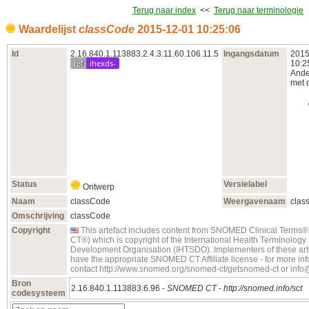
Terug naar index
<<
Terug naar terminologie
Waardelijst
classCode
2015‑12‑01 10:25:06
Id
2.16.840.1.113883.2.4.3.11.60.106.11.5
Ingangsdatum
2015
ref
ihexds-
10:2
Ande
met d
Status
Versielabel
Ontwerp
Naam
classCode
Weergavenaam
clas
Omschrijving
classCode
Copyright
This artefact includes content from SNOMED Clinical Term
CT®) which is copyright of the International Health Terminolog
Development Organisation (IHTSDO). Implementers of these art
have the appropriate SNOMED CT Affiliate license - for more in
contact http://www.snomed.org/snomed-ct/getsnomed-ct or inf
Bron
2.16.840.1.113883.6.96 -
SNOMED CT
-
http://snomed.info/sct
codesysteem