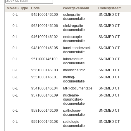
Niveau/ Type
Code
Weergavenaam
Codesysteem
0‑L
9451000146100
echografie-
SNOMED CT
documentatie
0‑L
9621000146106
elektrografie-
SNOMED CT
documentatie
0‑L
9461000146102
endoscopie-
SNOMED CT
documentatie
0‑L
9481000146105
functieonderzoek-
SNOMED CT
documentatie
0‑L
9511000146100
laboratorium-
SNOMED CT
documentatie
0‑L
9561000146103
medische foto
SNOMED CT
0‑L
9551000146101
meting-
SNOMED CT
documentatie
0‑L
9541000146104
MRI-documentatie
SNOMED CT
0‑L
9571000146109
nucleaire-
SNOMED CT
diagnostiek-
documentatie
0‑L
9581000146106
pathologie-
SNOMED CT
documentatie
0‑L
9591000146108
radiologie-
SNOMED CT
documentatie