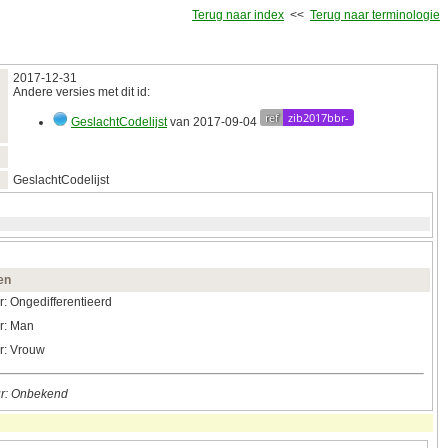
Terug naar index
<<
Terug naar terminologie
2017‑12‑31
Andere versies met dit id:
ref
zib2017bbr-
GeslachtCodelijst
van 2017‑09‑04
GeslachtCodelijst
en
: Ongedifferentieerd
r: Man
r: Vrouw
r: Onbekend