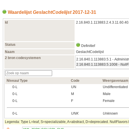
Waardelijst
GeslachtCodelijst
2017‑12‑31
Id
2.16.840.1.113883.2.4.3.11.60.40
Status
Definitief
Naam
GeslachtCodelijst
2 bron codesystemen
2.16.840.1.113883.5.1 -
Administ
2.16.840.1.113883.5.1008 -
NullF
Niveau/ Type
Code
Weergavenaam
0‑L
UN
Undifferentiated
0‑L
M
Male
0‑L
F
Female
0‑L
UNK
Unknown
Legenda: Type L=leaf, S=specializable, A=abstract, D=deprecated. NullFlavors k