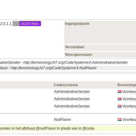
ref
zib2017bbr-
.2.0.1.1
Ingangsdatum
Versielabel
Weergavenaam
rativeGender
-
http://terminology.hl7.org/CodeSystem/v3-AdministrativeGender
lavor
-
http://terminology.hl7.org/CodeSystem/v3-NullFlavor
Codesysteem
Benaming
AdministrativeGender
Voorkeur
AdministrativeGender
Voorkeu
AdministrativeGender
Voorkeu
NullFlavor
Voorkeu
omen in het attribuut @nullFlavor in plaats van in @code.