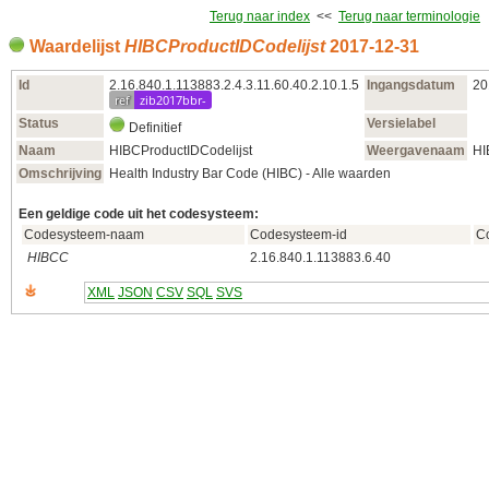
Terug naar index
<<
Terug naar terminologie
Waardelijst
HIBCProductIDCodelijst
2017‑12‑31
Id
2.16.840.1.113883.2.4.3.11.60.40.2.10.1.5
Ingangsdatum
20
ref
zib2017bbr-
Status
Versielabel
Definitief
Naam
HIBCProductIDCodelijst
Weergavenaam
HI
Omschrijving
Health Industry Bar Code (HIBC) - Alle waarden
Een geldige code uit het codesysteem:
Codesysteem-naam
Codesysteem-id
C
HIBCC
2.16.840.1.113883.6.40
XML
JSON
CSV
SQL
SVS