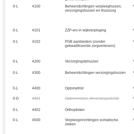
0‑L
4100
Beheerstichtingen verpleeghuizen,
verzorgingshuizen en thuiszorg
0‑L
4101
ZZP-ers in wijkverpleging
0‑L
4102
PGB aanbieders (zonder
gekwalificeerde zorgverleners)
0‑L
4200
Verzorgingstehuizen
0‑L
4300
Beheerstichtingen verzorgingshuizen
0‑L
4400
Optometrist
0‑D
4401
Optometristen, direct toegankelijk
0‑L
4402
Orthoptisten
0‑L
4500
Verpleeginrichtingen somatische
zieken