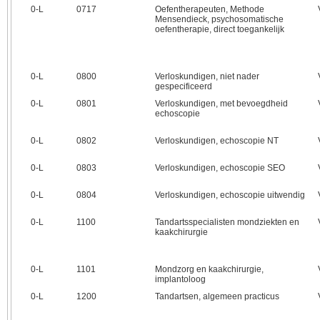
0‑L
0717
Oefentherapeuten, Methode
Mensendieck, psychosomatische
oefentherapie, direct toegankelijk
0‑L
0800
Verloskundigen, niet nader
gespecificeerd
0‑L
0801
Verloskundigen, met bevoegdheid
echoscopie
0‑L
0802
Verloskundigen, echoscopie NT
0‑L
0803
Verloskundigen, echoscopie SEO
0‑L
0804
Verloskundigen, echoscopie uitwendig
0‑L
1100
Tandartsspecialisten mondziekten en
kaakchirurgie
0‑L
1101
Mondzorg en kaakchirurgie,
implantoloog
0‑L
1200
Tandartsen, algemeen practicus