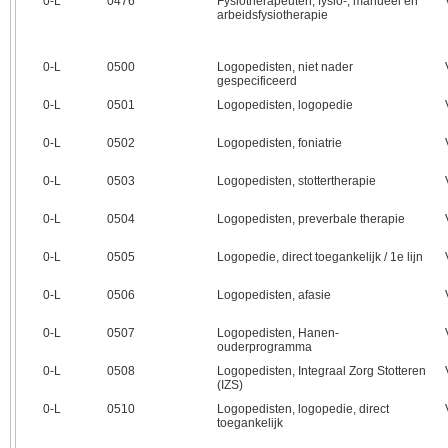
0‑L
0476
Fysiotherapeuten, fysio-, manueel en
arbeidsfysiotherapie
0‑L
0500
Logopedisten, niet nader
gespecificeerd
0‑L
0501
Logopedisten, logopedie
0‑L
0502
Logopedisten, foniatrie
0‑L
0503
Logopedisten, stottertherapie
0‑L
0504
Logopedisten, preverbale therapie
0‑L
0505
Logopedie, direct toegankelijk / 1e lijn
0‑L
0506
Logopedisten, afasie
0‑L
0507
Logopedisten, Hanen-
ouderprogramma
0‑L
0508
Logopedisten, Integraal Zorg Stotteren
(IZS)
0‑L
0510
Logopedisten, logopedie, direct
toegankelijk