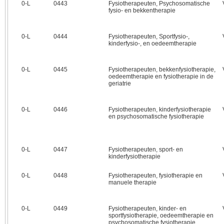
0‑L
0443
Fysiotherapeuten, Psychosomatische
fysio- en bekkentherapie
0‑L
0444
Fysiotherapeuten, Sportfysio-,
kinderfysio-, en oedeemtherapie
0‑L
0445
Fysiotherapeuten, bekkenfysiotherapie,
oedeemtherapie en fysiotherapie in de
geriatrie
0‑L
0446
Fysiotherapeuten, kinderfysiotherapie
en psychosomatische fysiotherapie
0‑L
0447
Fysiotherapeuten, sport- en
kinderfysiotherapie
0‑L
0448
Fysiotherapeuten, fysiotherapie en
manuele therapie
0‑L
0449
Fysiotherapeuten, kinder- en
sportfysiotherapie, oedeemtherapie en
psychosomatische fysiotherapie