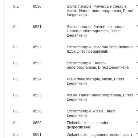
0‑L
0530
Stottertherapie, Preverbale therapie,
Afasie, Hanen-ouderprogramma, Direct
toegankelijk
0‑L
0531
Stottertherapie, Preverbale therapie,
Hanen-ouderprogramma, Direct
toegankelijk
0‑L
0532
Stottertherapie, Integraal Zorg Stotteren
(IZS), Direct toegankelijk
0‑L
0533
Stottertherapie, Hanen-
ouderprogramma, Direct toegankelijk
0‑L
0534
Preverbale therapie, Afasie, Direct
toegankelijk
0‑L
0535
Afasie, Hanen-ouderprogramma, Direct
toegankelijk
0‑L
0536
Stottertherapie, Afasie, Direct
toegankelijk
0‑L
0600
Ziekenhuizen, niet nader
gespecificeerd
0‑L
0601
Ziekenhuizen, algemene ziekenhuizen