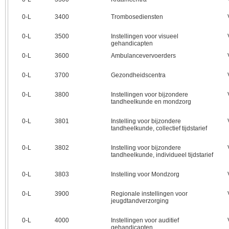
0‑L
3400
Trombosediensten
0‑L
3500
Instellingen voor visueel
gehandicapten
0‑L
3600
Ambulancevervoerders
0‑L
3700
Gezondheidscentra
0‑L
3800
Instellingen voor bijzondere
tandheelkunde en mondzorg
0‑L
3801
Instelling voor bijzondere
tandheelkunde, collectief tijdstarief
0‑L
3802
Instelling voor bijzondere
tandheelkunde, individueel tijdstarief
0‑L
3803
Instelling voor Mondzorg
0‑L
3900
Regionale instellingen voor
jeugdtandverzorging
0‑L
4000
Instellingen voor auditief
gehandicapten