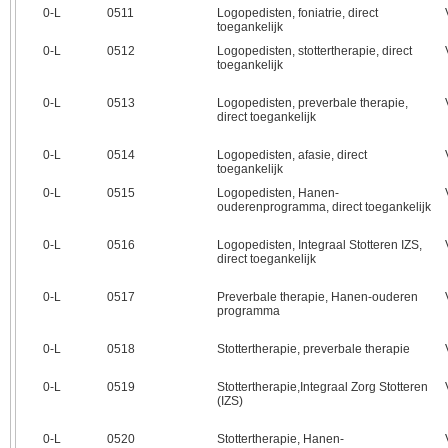
0‑L
0511
Logopedisten, foniatrie, direct
toegankelijk
0‑L
0512
Logopedisten, stottertherapie, direct
toegankelijk
0‑L
0513
Logopedisten, preverbale therapie,
direct toegankelijk
0‑L
0514
Logopedisten, afasie, direct
toegankelijk
0‑L
0515
Logopedisten, Hanen-
ouderenprogramma, direct toegankelijk
0‑L
0516
Logopedisten, Integraal Stotteren IZS,
direct toegankelijk
0‑L
0517
Preverbale therapie, Hanen-ouderen
programma
0‑L
0518
Stottertherapie, preverbale therapie
0‑L
0519
Stottertherapie,Integraal Zorg Stotteren
(IZS)
0‑L
0520
Stottertherapie, Hanen-