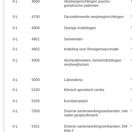
0‑L
4600
Verpleeginrichtingen psycho-
geriatrische patienten
0‑L
4700
Gecombineerde verpleeginrichtingen
0‑L
4800
Overige instellingen
0‑L
4801
Gemeenten
0‑L
4802
Instelling voor Reizigersvaccinatie
0‑L
4900
Abortusklinieken, beheerstichtingen
verpleeghuizen
0‑L
5000
Laboratoria
0‑L
5100
Klinisch-genetisch centra
0‑L
5200
Eurotransplant
0‑L
5300
Diverse samenwerkingsverbanden, niet
nader gespecificeerd.
0‑L
5301
Diverse samenwerkingsverbanden, DM
type 2