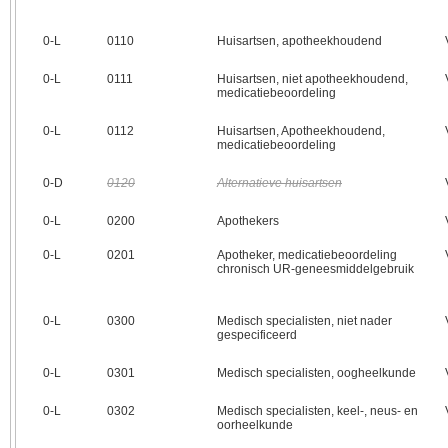
0‑L
0110
Huisartsen, apotheekhoudend
0‑L
0111
Huisartsen, niet apotheekhoudend,
medicatiebeoordeling
0‑L
0112
Huisartsen, Apotheekhoudend,
medicatiebeoordeling
0‑D
0120
Alternatieve huisartsen
0‑L
0200
Apothekers
0‑L
0201
Apotheker, medicatiebeoordeling
chronisch UR-geneesmiddelgebruik
0‑L
0300
Medisch specialisten, niet nader
gespecificeerd
0‑L
0301
Medisch specialisten, oogheelkunde
0‑L
0302
Medisch specialisten, keel-, neus- en
oorheelkunde