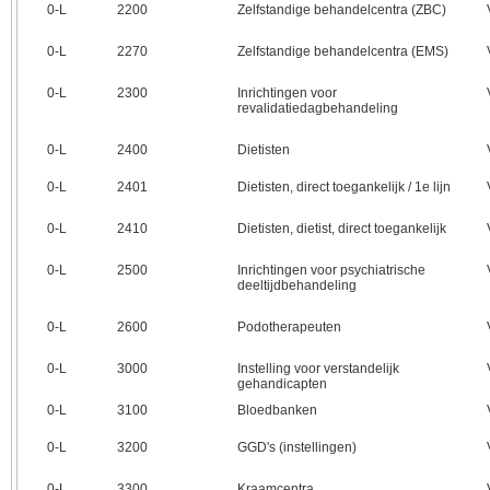
0‑L
2200
Zelfstandige behandelcentra (ZBC)
0‑L
2270
Zelfstandige behandelcentra (EMS)
0‑L
2300
Inrichtingen voor
revalidatiedagbehandeling
0‑L
2400
Dietisten
0‑L
2401
Dietisten, direct toegankelijk / 1e lijn
0‑L
2410
Dietisten, dietist, direct toegankelijk
0‑L
2500
Inrichtingen voor psychiatrische
deeltijdbehandeling
0‑L
2600
Podotherapeuten
0‑L
3000
Instelling voor verstandelijk
gehandicapten
0‑L
3100
Bloedbanken
0‑L
3200
GGD's (instellingen)
0‑L
3300
Kraamcentra