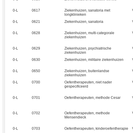
0‑L
0617
Ziekenhuizen, sanatoria met
longklinieken
0‑L
0621
Ziekenhuizen, sanatoria
0‑L
0628
Ziekenhuizen, multi-categorale
ziekenhuizen
0‑L
0629
Ziekenhuizen, psychiatrische
ziekenhuizen
0‑L
0630
Ziekenhuizen, militaire ziekenhuizen
0‑L
0650
Ziekenhuizen, buitenlandse
ziekenhuizen
0‑L
0700
Oefentherapeuten, niet nader
gespecificeerd
0‑L
0701
Oefentherapeuten, methode Cesar
0‑L
0702
Oefentherapeuten, methode
Mensendieck
0‑L
0703
Oefentherapeuten, kinderoefentherapie