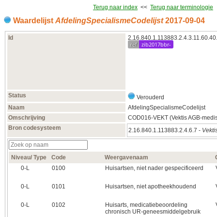
Terug naar index
<<
Terug naar terminologie
Waardelijst
AfdelingSpecialismeCodelijst
2017‑09‑04
Id
2.16.840.1.113883.2.4.3.11.60.40
ref
zib2017bbr-
Status
Verouderd
Naam
AfdelingSpecialismeCodelijst
Omschrijving
COD016-VEKT (Vektis AGB-medisc
Bron codesysteem
2.16.840.1.113883.2.4.6.7 -
Vekti
Niveau/ Type
Code
Weergavenaam
0‑L
0100
Huisartsen, niet nader gespecificeerd
0‑L
0101
Huisartsen, niet apotheekhoudend
0‑L
0102
Huisarts, medicatiebeoordeling
chronisch UR-geneesmiddelgebruik