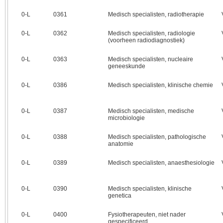
0‑L
0361
Medisch specialisten, radiotherapie
0‑L
0362
Medisch specialisten, radiologie
(voorheen radiodiagnostiek)
0‑L
0363
Medisch specialisten, nucleaire
geneeskunde
0‑L
0386
Medisch specialisten, klinische chemie
0‑L
0387
Medisch specialisten, medische
microbiologie
0‑L
0388
Medisch specialisten, pathologische
anatomie
0‑L
0389
Medisch specialisten, anaesthesiologie
0‑L
0390
Medisch specialisten, klinische
genetica
0‑L
0400
Fysiotherapeuten, niet nader
gespecificeerd