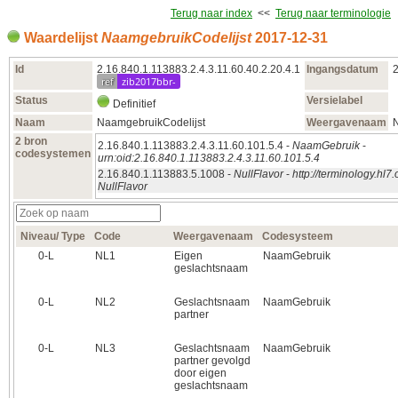
Terug naar index
<<
Terug naar terminologie
Waardelijst
NaamgebruikCodelijst
2017‑12‑31
Id
2.16.840.1.113883.2.4.3.11.60.40.2.20.4.1
Ingangsdatum
ref
zib2017bbr-
Status
Versielabel
Definitief
Naam
NaamgebruikCodelijst
Weergavenaam
2 bron
2.16.840.1.113883.2.4.3.11.60.101.5.4 -
NaamGebruik
-
codesystemen
urn:oid:2.16.840.1.113883.2.4.3.11.60.101.5.4
2.16.840.1.113883.5.1008 -
NullFlavor
-
http://terminology.hl
NullFlavor
Niveau/ Type
Code
Weergavenaam
Codesysteem
0‑L
NL1
Eigen
NaamGebruik
geslachtsnaam
0‑L
NL2
Geslachtsnaam
NaamGebruik
partner
0‑L
NL3
Geslachtsnaam
NaamGebruik
partner gevolgd
door eigen
geslachtsnaam