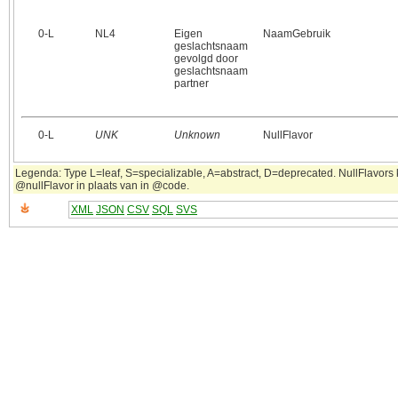
0‑L
NL4
Eigen
NaamGebruik
geslachtsnaam
gevolgd door
geslachtsnaam
partner
0‑L
UNK
Unknown
NullFlavor
Legenda: Type L=leaf, S=specializable, A=abstract, D=deprecated. NullFlavors k
@nullFlavor in plaats van in @code.
XML
JSON
CSV
SQL
SVS