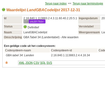
Terug naar index
<<
Terug naar terminologie
Waardelijst
LandGBACodelijst
2017‑12‑31
Id
2.16.840.1.113883.2.4.3.11.60.40.2.20.5.1
Ingangsdatum
20
ref
zib2017bbr-
Status
Versielabel
Definitief
Naam
LandGBACodelijst
Weergavenaam
La
Omschrijving
GBA Tabel 34 (Landentabel) - Alle waarden
Een geldige code uit het codesysteem:
Codesysteem-naam
Codesysteem-id
Code
GBA tabel 34: Landen
2.16.840.1.113883.2.4.4.16.34
XML
JSON
CSV
SQL
SVS