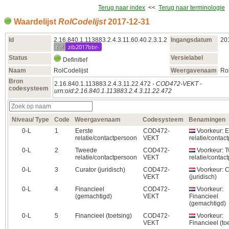
Terug naar index
<<
Terug naar terminologie
Waardelijst
RolCodelijst
2017‑12‑31
Id
2.16.840.1.113883.2.4.3.11.60.40.2.3.1.2
Ingangsdatum
20
ref
zib2017bbr-
Status
Versielabel
Definitief
Naam
RolCodelijst
Weergavenaam
Rol
Bron
2.16.840.1.113883.2.4.3.11.22.472 -
COD472-VEKT
-
codesysteem
urn:oid:2.16.840.1.113883.2.4.3.11.22.472
Niveau/ Type
Code
Weergavenaam
Codesysteem
Benamingen
0‑L
1
Eerste
COD472-
Voorkeur: E
relatie/contactpersoon
VEKT
relatie/contac
0‑L
2
Tweede
COD472-
Voorkeur: 
relatie/contactpersoon
VEKT
relatie/contac
0‑L
3
Curator (juridisch)
COD472-
Voorkeur: C
VEKT
(juridisch)
0‑L
4
Financieel
COD472-
Voorkeur:
(gemachtigd)
VEKT
Financieel
(gemachtigd)
0‑L
5
Financieel (toetsing)
COD472-
Voorkeur:
VEKT
Financieel (to