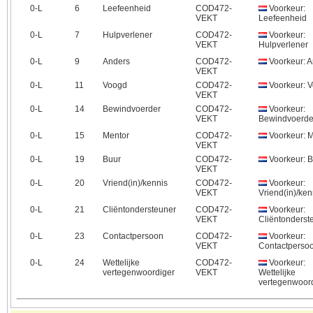
0‑L
6
Leefeenheid
COD472-
Voorkeur:
VEKT
Leefeenheid
0‑L
7
Hulpverlener
COD472-
Voorkeur:
VEKT
Hulpverlener
0‑L
9
Anders
COD472-
Voorkeur: A
VEKT
0‑L
11
Voogd
COD472-
Voorkeur: 
VEKT
0‑L
14
Bewindvoerder
COD472-
Voorkeur:
VEKT
Bewindvoerde
0‑L
15
Mentor
COD472-
Voorkeur: M
VEKT
0‑L
19
Buur
COD472-
Voorkeur: B
VEKT
0‑L
20
Vriend(in)/kennis
COD472-
Voorkeur:
VEKT
Vriend(in)/ken
0‑L
21
Cliëntondersteuner
COD472-
Voorkeur:
VEKT
Cliëntonderst
0‑L
23
Contactpersoon
COD472-
Voorkeur:
VEKT
Contactperso
0‑L
24
Wettelijke
COD472-
Voorkeur:
vertegenwoordiger
VEKT
Wettelijke
vertegenwoor