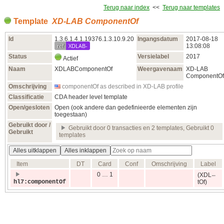
Terug naar index
<<
Terug naar templates
Template
XD-LAB ComponentOf
Id
1.3.6.1.4.1.19376.1.3.10.9.20
Ingangsdatum
2017‑08‑18
ref
XDLAB-
13:08:08
Status
Versielabel
2017
Actief
Naam
XDLABComponentOf
Weergavenaam
XD-LAB
ComponentOf
Omschrijving
componentOf as described in XD-LAB profile
Classificatie
CDA header level template
Open/gesloten
Open (ook andere dan gedefinieerde elementen zijn
toegestaan)
Gebruikt door /
Gebruikt door 0 transacties en 2 templates, Gebruikt 0
Gebruikt
templates
Alles uitklappen
Alles inklappen
Item
DT
Card
Conf
Omschrijving
Label
0 … 1
(XDL
hl7:componentOf
tOf)