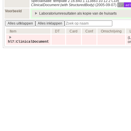
Specialisatie: template 2.16.840.1.113883.10.12.2
CDA
ref
ad1
ClinicalDocument (with StructuredBody)
(2005‑09‑07)
Voorbeeld
Laboratoriumresultaten als kopie van de huisarts
Alles uitklappen
Alles inklappen
Item
DT
Card
Conf
Omschrijving
(
hl7:ClinicalDocument
or