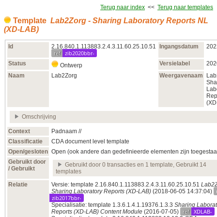
Terug naar index
<<
Terug naar templates
Template
Lab2Zorg - Sharing Laboratory Reports NL
(XD-LAB)
Id
2.16.840.1.113883.2.4.3.11.60.25.10.51
Ingangsdatum
202
ref
zib2020bbr-
Status
Versielabel
202
Ontwerp
Naam
Lab2Zorg
Weergavenaam
Lab
Sha
Lab
Rep
(XD
Omschrijving
Context
Padnaam //
Classificatie
CDA document level template
Open/gesloten
Open (ook andere dan gedefinieerde elementen zijn toegestaa
Gebruikt door
Gebruikt door 0 transacties en 1 template, Gebruikt 14
/ Gebruikt
templates
Relatie
Versie: template 2.16.840.1.113883.2.4.3.11.60.25.10.51
Lab2Z
Sharing Laboratory Reports (XD-LAB)
(2018‑06‑05 14:37:04)
zib2017bbr-
Specialisatie: template 1.3.6.1.4.1.19376.1.3.3
Sharing Laborat
ref
XDLAB-
Reports (XD-LAB) Content Module
(2016‑07‑05)