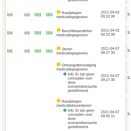
2021‑04‑02
Raadplegen
link
xml
html
html
9.
09:33:39
medicatiegegevens
2021‑04‑02
Beschikbaarstellen
link
xml
html
html
9.
09:33:39
medicatiegegevens
2021‑04‑07
Sturen
link
xml
html
html
9.
09:27:30
medicatiegegevens
Ontvangstbevestiging
medicatiegegevens
Info: Er zijn geen
2021‑04‑07
9.
concepten voor
09:27:30
deze
scenariotransactie
gedefinieerd.
Raadplegen
medicatiebouwstenen
Info: Er zijn geen
2021‑04‑07
9.
concepten voor
09:56:31
deze
scenariotransactie
gedefinieerd.