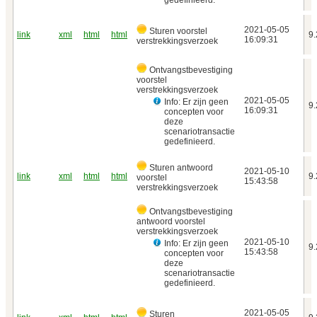
2021‑05‑05
Sturen voorstel
link
xml
html
html
9.
16:09:31
verstrekkingsverzoek
Ontvangstbevestiging
voorstel
verstrekkingsverzoek
2021‑05‑05
Info: Er zijn geen
9.
16:09:31
concepten voor
deze
scenariotransactie
gedefinieerd.
Sturen antwoord
2021‑05‑10
link
xml
html
html
9.
voorstel
15:43:58
verstrekkingsverzoek
Ontvangstbevestiging
antwoord voorstel
verstrekkingsverzoek
2021‑05‑10
Info: Er zijn geen
9.
15:43:58
concepten voor
deze
scenariotransactie
gedefinieerd.
2021‑05‑05
Sturen