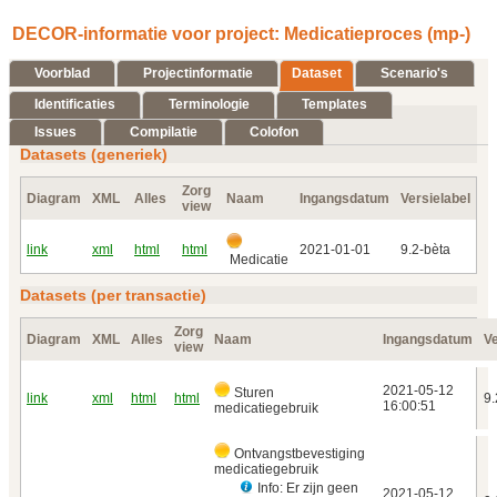
DECOR-informatie voor project: Medicatieproces (mp-)
Voorblad
Projectinformatie
Dataset
Scenario's
Identificaties
Terminologie
Templates
Issues
Compilatie
Colofon
Datasets (generiek)
Zorg
Diagram
XML
Alles
Naam
Ingangsdatum
Versielabel
view
link
xml
html
html
2021‑01‑01
9.2-bèta
Medicatie
Datasets (per transactie)
Zorg
Diagram
XML
Alles
Naam
Ingangsdatum
Ve
view
2021‑05‑12
Sturen
link
xml
html
html
9.
16:00:51
medicatiegebruik
Ontvangstbevestiging
medicatiegebruik
Info: Er zijn geen
2021‑05‑12