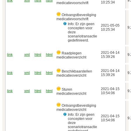
link
xml
html
html
9.
10:25:34
medicatievoorschrift
Ontvangstbevestiging
medicatievoorschrift
Info: Er zijn geen
2021‑05‑05
9.
concepten voor
10:25:34
deze
scenariotransactie
gedefinieerd.
2021‑04‑14
Raadplegen
link
xml
html
html
9.
15:39:26
medicatieoverzicht
2021‑04‑14
Beschikbaarstellen
link
xml
html
html
9.
15:39:26
medicatieoverzicht
2021‑04‑15
Sturen
link
xml
html
html
9.
10:54:06
medicatieoverzicht
Ontvangstbevestiging
medicatieoverzicht
Info: Er zijn geen
2021‑04‑15
9.
concepten voor
10:54:06
deze
scenariotransactie
gedefinieerd.