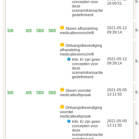
9.
concepten voor
16:00:51
deze
scenariotransactie
gedefinieerd.
2021‑05‑12
Sturen afhandeling
link
xml
html
html
9.
09:39:14
medicatievoorschrift
Ontvangstbevestiging
afhandeling
medicatievoorschrift
2021‑05‑12
Info: Er zijn geen
9.
09:39:14
concepten voor
deze
scenariotransactie
gedefinieerd.
2021‑05‑05
Sturen voorstel
link
xml
html
html
9.
13:11:50
medicatieafspraak
Ontvangstbevestiging
voorstel
medicatieafspraak
2021‑05‑05
Info: Er zijn geen
9.
13:11:50
concepten voor
deze
scenariotransactie
gedefinieerd.