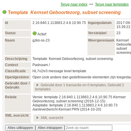
Terug naar index
<<
Terug naar templates
Template
Kernset Geboortezorg, subset screening
Id
2.16.840.1.113883.2.4.6.10.90.75
Ingangsdatum
2017‑09
15:39:22
Status
Versielabel
23
Actief
Naam
gzks-ss-23
Weergavenaam
Kernset
Geboorte
subset
screenin
Omschrijving
Template: Kernset Geboortezorg, subset screening.
Context
Padnaam /
Classificatie
HL7v2/v3 message level template
Open/gesloten
Open (ook andere dan gedefinieerde elementen zijn toegesta
Gebruikt door /
Gebruikt door 1 transactie en 0 templates, Gebruikt 2
Gebruikt
templates
Relatie
Versie: template 2.16.840.1.113883.2.4.6.10.90.75
Kernset
Geboortezorg, subset screening
(2016‑12‑15)
Adaptatie: template 2.16.840.1.113883.2.4.6.10.90.73
Aanleverbericht Kernset PRN
(2014‑10‑20)
XML overzicht
XML overzicht
Alles uitklappen
Alles inklappen