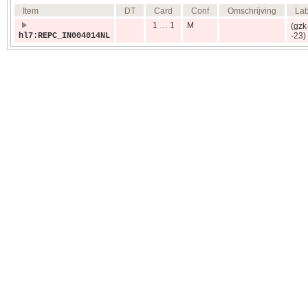
Item
DT
Card
Conf
Omschrijving
Lab
1 … 1
M
(gzk
hl7:REPC_IN004014NL
-23)