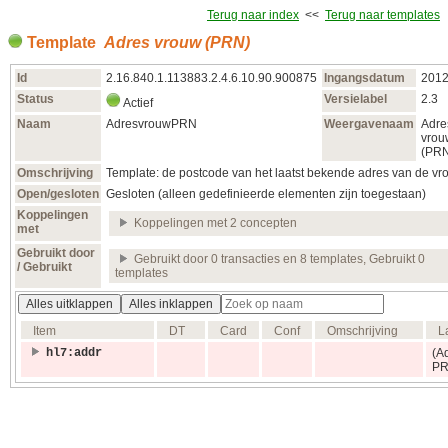
Terug naar index
<<
Terug naar templates
Template
Adres vrouw (PRN)
Id
2.16.840.1.113883.2.4.6.10.90.900875
Ingangsdatum
2012
Status
Versielabel
2.3
Actief
Naam
AdresvrouwPRN
Weergavenaam
Adre
vrou
(PR
Omschrijving
Template: de postcode van het laatst bekende adres van de vr
Open/gesloten
Gesloten (alleen gedefinieerde elementen zijn toegestaan)
Koppelingen
Koppelingen met 2 concepten
met
Gebruikt door
Gebruikt door 0 transacties en 8 templates, Gebruikt 0
/ Gebruikt
templates
Alles uitklappen
Alles inklappen
Item
DT
Card
Conf
Omschrijving
L
hl7:addr
(A
PR