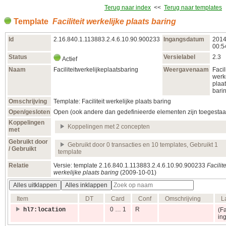
Terug naar index
<<
Terug naar templates
Template
Faciliteit werkelijke plaats baring
Id
2.16.840.1.113883.2.4.6.10.90.900233
Ingangsdatum
2014
00:5
Status
Versielabel
2.3
Actief
Naam
Faciliteitwerkelijkeplaatsbaring
Weergavenaam
Facili
werk
plaa
bari
Omschrijving
Template: Faciliteit werkelijke plaats baring
Open/gesloten
Open (ook andere dan gedefinieerde elementen zijn toegestaa
Koppelingen
Koppelingen met 2 concepten
met
Gebruikt door
Gebruikt door 0 transacties en 10 templates, Gebruikt 1
/ Gebruikt
template
Relatie
Versie: template 2.16.840.1.113883.2.4.6.10.90.900233
Facilite
werkelijke plaats baring
(2009‑10‑01)
Alles uitklappen
Alles inklappen
Item
DT
Card
Conf
Omschrijving
L
0 … 1
R
hl7:location
(F
ing