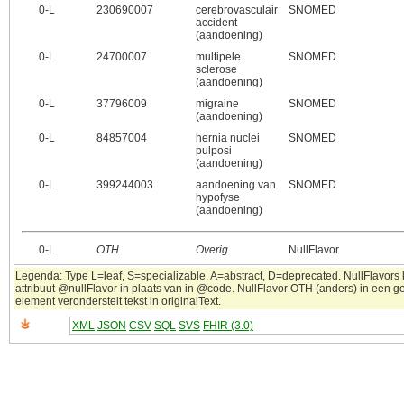
0‑L
230690007
cerebrovasculair
SNOMED
accident
(aandoening)
0‑L
24700007
multipele
SNOMED
sclerose
(aandoening)
0‑L
37796009
migraine
SNOMED
(aandoening)
0‑L
84857004
hernia nuclei
SNOMED
pulposi
(aandoening)
0‑L
399244003
aandoening van
SNOMED
hypofyse
(aandoening)
0‑L
OTH
Overig
NullFlavor
Legenda: Type L=leaf, S=specializable, A=abstract, D=deprecated. NullFlavors
attribuut @nullFlavor in plaats van in @code. NullFlavor OTH (anders) in een 
element veronderstelt tekst in originalText.
XML
JSON
CSV
SQL
SVS
FHIR (3.0)