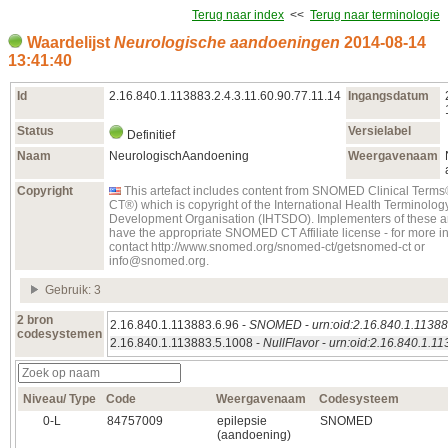
Terug naar index
<<
Terug naar terminologie
Waardelijst
Neurologische aandoeningen
2014‑08‑14
13:41:40
Id
2.16.840.1.113883.2.4.3.11.60.90.77.11.14
Ingangsdatum
Status
Versielabel
Definitief
Naam
NeurologischAandoening
Weergavenaam
Copyright
This artefact includes content from SNOMED Clinical Te
CT®) which is copyright of the International Health Terminolo
Development Organisation (IHTSDO). Implementers of these ar
have the appropriate SNOMED CT Affiliate license - for more i
contact http://www.snomed.org/snomed-ct/getsnomed-ct or
info@snomed.org.
Gebruik: 3
2 bron
2.16.840.1.113883.6.96 -
SNOMED
-
urn:oid:2.16.840.1.11388
codesystemen
2.16.840.1.113883.5.1008 -
NullFlavor
-
urn:oid:2.16.840.1.1
Niveau/ Type
Code
Weergavenaam
Codesysteem
0‑L
84757009
epilepsie
SNOMED
(aandoening)