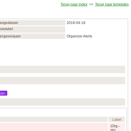
Terug naar index
<<
Terug naar templates
gangsdatum
2018‑04‑18
sielabel
ergavenaam
Organizer Alerts
bbr-
Label
(Org
rts)