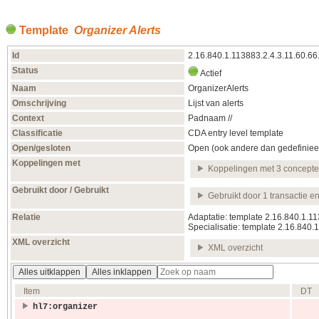
Template
Organizer Alerts
Id
2.16.840.1.113883.2.4.3.11.60.6
Status
Actief
Naam
OrganizerAlerts
Omschrijving
Lijst van alerts
Context
Padnaam //
Classificatie
CDA entry level template
Open/gesloten
Open (ook andere dan gedefiniee
Koppelingen met
Koppelingen met 3 concept
Gebruikt door / Gebruikt
Gebruikt door 1 transactie e
Relatie
Adaptatie: template 2.16.840.1.1
Specialisatie: template 2.16.840.
XML overzicht
XML overzicht
Alles uitklappen
Alles inklappen
Item
DT
hl7:organizer