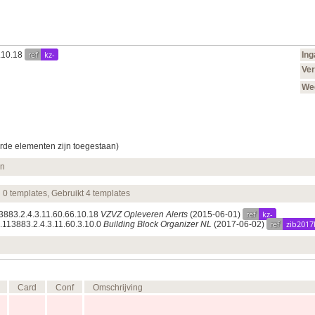
ref
kz-
6.10.18
In
Ver
We
rde elementen zijn toegestaan)
en
n 0 templates, Gebruikt 4 templates
ref
kz-
13883.2.4.3.11.60.66.10.18
VZVZ Opleveren Alerts
(2015‑06‑01)
ref
zib2017
1.113883.2.4.3.11.60.3.10.0
Building Block Organizer NL
(2017‑06‑02)
Card
Conf
Omschrijving