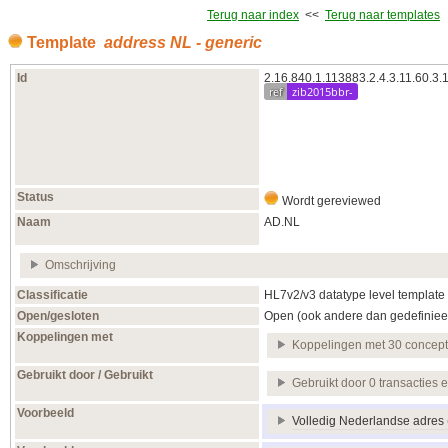
Terug naar index
<<
Terug naar templates
Template
address NL - generic
Id
2.16.840.1.113883.2.4.3.11.60.3.
ref
zib2015bbr-
Status
Wordt gereviewed
Naam
AD.NL
Omschrijving
Classificatie
HL7v2/v3 datatype level template
Open/gesloten
Open (ook andere dan gedefiniee
Koppelingen met
Koppelingen met 30 concep
Gebruikt door / Gebruikt
Gebruikt door 0 transacties 
Voorbeeld
Volledig Nederlandse adres (