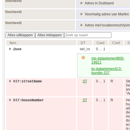
Voorbeeld
Adres in Duitsland
Voorbeeld
Voormalig adres van Martini
Voorbeeld
Adres met locatieomschrijvi
Alles uitklappen
Alles inklappen
Item
DT
Card
Conf
O
set_cs
0 … 1
@use
mp-dataelement900-
19821
kz-dataelement3.0-
bundle-337
ST
0 … 1
R
St
hl7:streetName
he
an
“A
ST
0 … 1
R
He
hl7:houseNumber
hu
ad
de
mo
do
ac
is