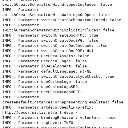
switchCreateSchematronWithWrapperIncludes: false
INFO : Parameter
switchCreateSchematronWithWarningsOnOpen: false
INFO : Parameter switchCreateSchematronClosed: false
INFO : Parameter
switchCreateSchematronWithExplicitIncludes: false
INFO : Parameter switchCreateDocHTML: true
INFO : Parameter switchCreateDocSVG: false
INFO : Parameter switchCreateDocDocbook: false
INFO : Parameter switchCreateDocPDF: dst
INFO : Parameter useLocalAssets: false
INFO : Parameter useLocalLogos: false
INFO : Parameter inDevelopment: false
INFO : Parameter defaultLanguage: nl-NL
INFO : Parameter switchCreateDatatypeChecks: true
INFO : Parameter useCustomLogo: false
INFO : Parameter useCustomLogoSRC:
INFO : Parameter useCustomLogoHREF:
INFO : Parameter
createDefaultInstancesForRepresentingTemplates: false
INFO : Parameter artdecordeeplinkprefix:
http://decor.nictiz.nl/art-decor/
INFO : Parameter bindingBehavior: valueSets freeze
INFO : Parameter logLevel: INFO
INFO : Parameter switchCreateTreeTableHtml: true