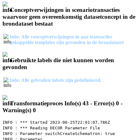
Conceptverwijzingen in scenariotransacties
waarvoor geen overeenkomstig datasetconcept in de
brondataset bestaat
Info: Alle conceptverwijzingen in aan transacties
gekoppelde templates zijn gevonden in de brondataset
Gebruikte labels die niet kunnen worden
gevonden
Info: Alle gebruikte labels zijn gedefinieerd.
Transformatieproces Info(s) 43 - Error(s) 0 -
Warning(s) 0
INFO : *** Started 2023-06-25T22:01:07.786Z
INFO : *** Reading DECOR Parameter File
INFO : Parameter switchCreateSchematron: true
INFO : Parameter