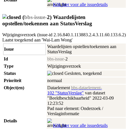
Klik hier voor alle issuedetails
(
bbs-issue-
2) Waardelijsten
opstellen/toekennen aan StatusVerslag
Wijzigingsverzoek (issue-id 2.16.840.1.113883.2.4.3.11.60.133.6.2)
Laatst toegekend aan 'Wai-Lam Wong'
Waardelijsten opstellen/toekennen aan
Issue
StatusVerslag
Id
bbs-issue-
2
Type
Wijzigingsverzoek
Status
Gesloten, toegekend
Prioriteit
normaal
Object(en)
Dataelement
bbs-dataelement-
102 "StatusVerslag"
van dataset
"Beeldbeschikbaarheid" 2022‑03‑09
12:23:52
Pad naar element: Onderzoek /
Verslaginformatie
Details
Klik hier voor alle issuedetails