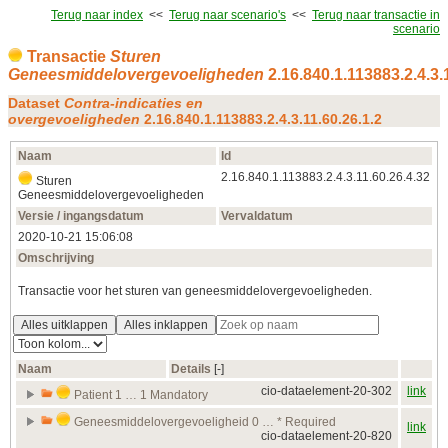
Terug naar index
<<
Terug naar scenario's
<<
Terug naar transactie in
scenario
Transactie
Sturen
Geneesmiddelovergevoeligheden
2.16.840.1.113883.2.4.3.
Dataset
Contra-indicaties en
overgevoeligheden
2.16.840.1.113883.2.4.3.11.60.26.1.2
Naam
Id
2.16.840.1.113883.2.4.3.11.60.26.4.32
Sturen
Geneesmiddelovergevoeligheden
Versie / ingangsdatum
Vervaldatum
2020‑10‑21 15:06:08
Omschrijving
Transactie voor het sturen van geneesmiddelovergevoeligheden.
Alles uitklappen
Alles inklappen
Naam
Details
[‑]
cio-dataelement-20-302
link
Patient 1 … 1 Mandatory
Geneesmiddelovergevoeligheid 0 … * Required
link
cio-dataelement-20-820