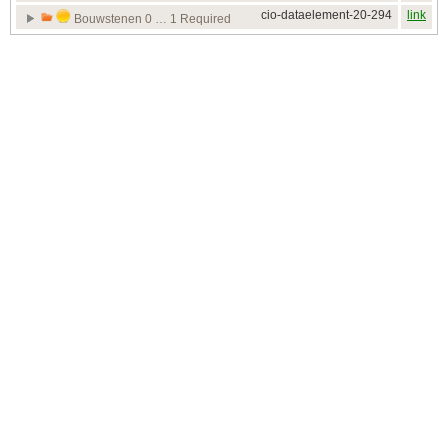
cio-dataelement-20-294
link
Bouwstenen 0 … 1 Required