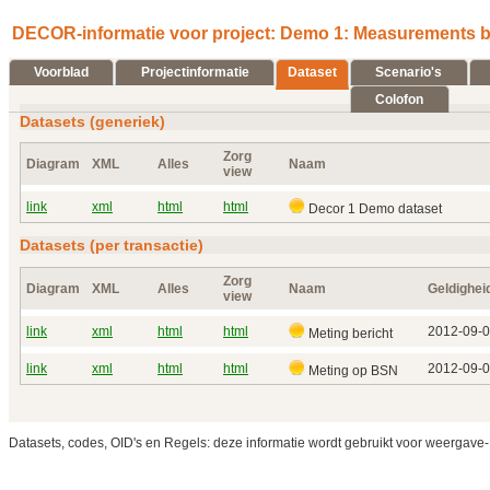
DECOR-informatie voor project: Demo 1: Measurements by
Voorblad
Projectinformatie
Dataset
Scenario's
Colofon
Datasets (generiek)
Zorg
Diagram
XML
Alles
Naam
view
link
xml
html
html
Decor 1 Demo dataset
Datasets (per transactie)
Zorg
Diagram
XML
Alles
Naam
Geldighei
view
link
xml
html
html
2012‑09‑0
Meting bericht
link
xml
html
html
2012‑09‑0
Meting op BSN
Datasets, codes, OID's en Regels: deze informatie wordt gebruikt voor weergave-