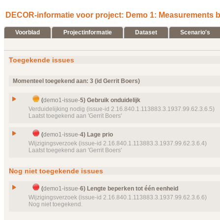
DECOR-informatie voor project: Demo 1: Measurements by
Voorblad
Projectinformatie
Dataset
Scenario's
Toegekende issues
Momenteel toegekend aan: 3 (id Gerrit Boers)
(
demo1-issue-
5) Gebruik onduidelijk
Verduidelijking nodig (issue-id 2.16.840.1.113883.3.1937.99.62.3.6.5)
Laatst toegekend aan 'Gerrit Boers'
Issue
Gebruik onduidelijk
(
demo1-issue-
4) Lage prio
Id
demo1-issue-
5
Wijzigingsverzoek (issue-id 2.16.840.1.113883.3.1937.99.62.3.6.4)
Laatst toegekend aan 'Gerrit Boers'
Type
Verduidelijking nodig
Status
In behandeling, toegekend
Issue
Lage prio
Nog niet toegekende issues
Prioriteit
normaal
Id
demo1-issue-
4
Object(en)
Dataelement
demo1-dataelement-
1 "Meetwaarden
Type
Wijzigingsverzoek
(
demo1-issue-
6) Lengte beperken tot één eenheid
Details
Status
Wijzigingsverzoek (issue-id 2.16.840.1.113883.3.1937.99.62.3.6.6)
Klik hier voor alle issuedetails
Open, toegekend
Nog niet toegekend.
Prioriteit
normaal
Object(en)
Issue
Dataelement
Lengte beperken tot één eenheid
demo1-dataelement-
6 "Persoon"
van