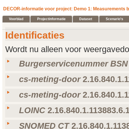
DECOR-informatie voor project: Demo 1: Measurements by
Voorblad
Projectinformatie
Dataset
Scenario's
Identificaties
Wordt nu alleen voor weergavedoe
Burgerservicenummer BSN
cs-meting-door
2.16.840.1.1
Taal
Weergavenaam
Omschrijving
nl-
Burgerservicenummer
Landelijk Nederlands Burger Service Nummer, di
NL
BSN
voorloopnullen indien korter dan 9 cijfers.
cs-meting-door
2.16.840.1.1
Taal
Weergavenaam
Omschrijving
Type
en-
Dutch National
Dutch National Person ID
US
Person ID
nl-NL
cs-meting-door
Meting door (codesysteem)
voorkeur voor taal
en-US
cs-measured-by
Measured by (code system)
voorkeur voor taal
LOINC
2.16.840.1.113883.6.
Taal
Weergavenaam
Omschrijving
Type
nl-NL
cs-meting-door
Datum meting (code system)
voorkeur voor taal
en-US
cs-measured-by
Date measured (code system)
voorkeur voor taal
SNOMED CT
2.16.840.1.113
Taal
Weergavenaam
Omschrijving