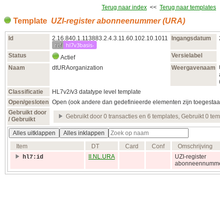
Terug naar index
<<
Terug naar templates
Template
UZI-register abonneenummer (URA)
Id
2.16.840.1.113883.2.4.3.11.60.102.10.1011
Ingangsdatum
ref
hl7v3basis-
Status
Versielabel
Actief
Naam
dtURAorganization
Weergavenaam
Classificatie
HL7v2/v3 datatype level template
Open/gesloten
Open (ook andere dan gedefinieerde elementen zijn toegestaa
Gebruikt door
Gebruikt door 0 transacties en 6 templates, Gebruikt 0 te
/ Gebruikt
Alles uitklappen
Alles inklappen
Item
DT
Card
Conf
Omschrijving
II.NL.URA
UZI-register
hl7:id
abonneennumm