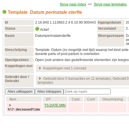
Terug naar index
<<
Terug naar templates
Template
Datum perinatale sterfte
Id
2.16.840.1.113883.2.4.6.10.90.900443
Ingangsdatum
2
Status
Versielabel
2
Actief
Naam
Datumperinatalesterfte
Weergavenaam
D
pe
st
Omschrijving
Template: Datum (zo mogelijk met tijd) waarop het kind ante
durante partu of post partum is overleden.
Open/gesloten
Open (ook andere dan gedefinieerde elementen zijn toeges
Koppelingen met
Koppelingen met 1 concept
Gebruikt door /
Gebruikt door 0 transacties en 11 templates, Gebruikt 0
Gebruikt
templates
Alles uitklappen
Alles inklappen
Item
DT
Card
Conf
Omschrijving
TS.DATE.MIN
hl7:deceasedTime